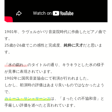
1901年、ラヴェルがパリ音楽院時代に作曲したピアノ曲で
す。
25歳か26歳でこの感性と完成度、
純粋に天才
だと思いま
す。
「水の戯れ」
のタイトルの通り、キラキラとした水の様子
が見事に表現されています。
1902年に国民音楽協会にて初演が行われました。
しかし、初演時の評価はあまり良いものではなかったよう
で、
カミーユ・サン＝サーンス
は、「まったくの不協和音」と
手厳しい評価を述べたと言われています。