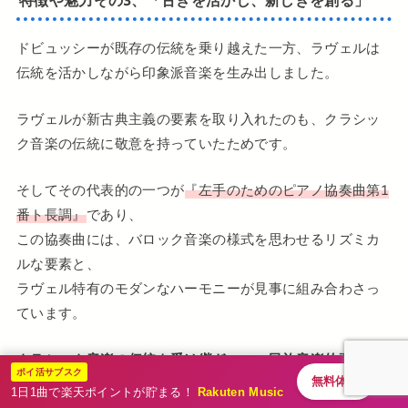
ドビュッシーが既存の伝統を乗り越えた一方、ラヴェルは
伝統を活かしながら印象派音楽を生み出しました。
ラヴェルが新古典主義の要素を取り入れたのも、クラシッ
ク音楽の伝統に敬意を持っていたためです。
そしてその代表的の一つが
『左手のためのピアノ協奏曲第1
番ト長調』
であり、
この協奏曲には、バロック音楽の様式を思わせるリズミカ
ルな要素と、
ラヴェル特有のモダンなハーモニーが見事に組み合わさっ
ています。
クラシック音楽の伝統を受け継ぎつつ、民族音楽的要素を
ポイ活サブスク
無料体験
ふんだんに取り入れて作品に活かした点
が、ラヴェルの作
1日1曲で楽天ポイントが貯まる！
Rakuten Music