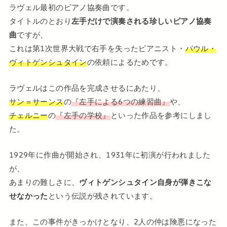
ラヴェル最初のピアノ協奏曲です。
タイトルのとおり
左手だけで演奏される珍しいピアノ協奏
曲
ですが、
これは第1次世界大戦で右手を失ったピアニスト・
パウル・
ヴィトゲンシュタイン
の依頼によるためです。
ラヴェルはこの作品を完成させるにあたり、
サン＝サーンス
の
『左手による6つの練習曲』
や、
チェルニー
の
『左手の学校』
といった作品を参考にしまし
た。
1929年に作曲が開始され、1931年に初演が行われました
が、
あまりの難しさに、
ヴィトゲンシュタイン自身が弾きこな
せなかった
という伝説が残されています。
また、この事件がきっかけとなり、2人の仲は険悪になった