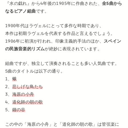
『水の戯れ』から4年後の1905年に作曲された、
全5曲から
なるピアノ組曲
です。
1900年代はラヴェルにとって多作な時期であり、
本作は初期ラヴェルを代表する作品と言えるでしょう。
1906年に初演が行われ、印象主義的手法のほか、
スペイン
の民族音楽的リズム
が絶妙に表現されています。
組曲ですが、独立して演奏されることも多い人気曲です。
5曲のタイトルは以下の通り。
1、
蛾
2、
悲しげな鳥たち
3、
海原の小舟
4、
道化師の朝の歌
5、
鐘の谷
この中の「海原の小舟」と「道化師の朝の歌」は管弦楽に