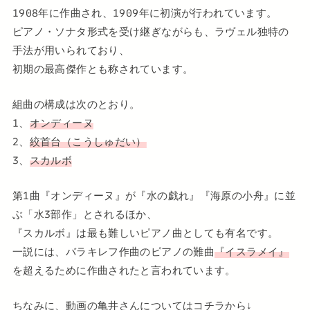
1908年に作曲され、1909年に初演が行われています。
ピアノ・ソナタ形式を受け継ぎながらも、ラヴェル独特の
手法が用いられており、
初期の最高傑作とも称されています。
組曲の構成は次のとおり。
1、
オンディーヌ
2、
絞首台（こうしゅだい）
3、
スカルボ
第1曲『オンディーヌ』が『水の戯れ』『海原の小舟』に並
ぶ「水3部作」とされるほか、
『スカルボ』は最も難しいピアノ曲としても有名です。
一説には、バラキレフ作曲のピアノの難曲
『イスラメイ』
を超えるために作曲されたと言われています。
ちなみに、動画の亀井さんについてはコチラから↓