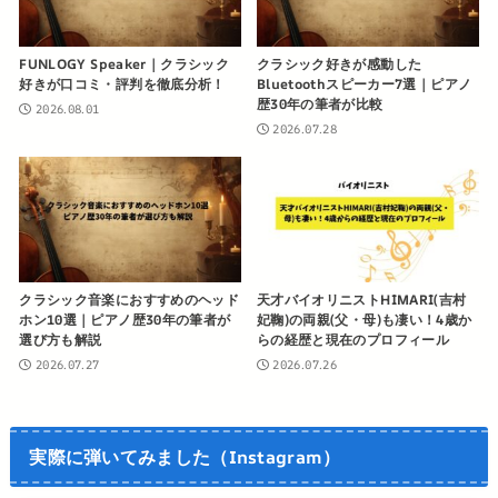
FUNLOGY Speaker｜クラシック
クラシック好きが感動した
好きが口コミ・評判を徹底分析！
Bluetoothスピーカー7選｜ピアノ
歴30年の筆者が比較
2026.08.01
2026.07.28
クラシック音楽におすすめのヘッド
天才バイオリニストHIMARI(吉村
ホン10選｜ピアノ歴30年の筆者が
妃鞠)の両親(父・母)も凄い！4歳か
選び方も解説
らの経歴と現在のプロフィール
2026.07.27
2026.07.26
実際に弾いてみました（Instagram）