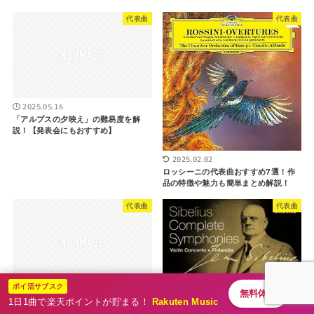
代表曲
代表曲
2025.05.16
「アルプスの夕映え」の難易度を解
説！【発表会にもおすすめ】
2025.02.02
ロッシーニの代表曲おすすめ7選！作
品の特徴や魅力も簡単まとめ解説！
代表曲
代表曲
ポイ活サブスク
無料体験
2025.05.06
1日1曲で楽天ポイントが貯まる！
Rakuten Music
スクリャービンの幻想曲の難易度を解