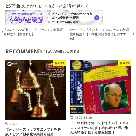
25万曲以上からレベル別で楽譜が見れる
「ホルベルク組曲」（グリーグ）の難易度
シベリウス「樅の木」（もみの木）の難易
を解説！【動画あり】
度を解説！【小学生の発表会にもおすす
め】
RECOMMEND
代表曲
代表曲
2025.10.26
【これだけは知っておきたい】チャイ
2025.05.06
コフスキーのおすすめ代表曲7選。作
ヴォカリーズ（ラフマニノフ）を解
品の特徴や魅力を簡単解説！
説！ピアノ難易度や楽譜も紹介