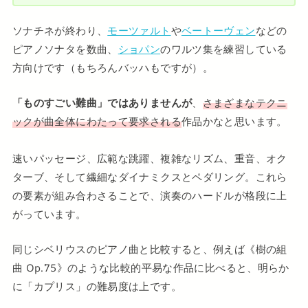
ソナチネが終わり、
モーツァルト
や
ベートーヴェン
などの
ピアノソナタを数曲、
ショパン
のワルツ集を練習している
方向けです（もちろんバッハもですが）。
「ものすごい難曲」ではありませんが
、
さまざまなテクニ
ックが曲全体にわたって要求される
作品かなと思います。
速いパッセージ、広範な跳躍、複雑なリズム、重音、オク
ターブ、そして繊細なダイナミクスとペダリング。これら
の要素が組み合わさることで、演奏のハードルが格段に上
がっています。
同じシベリウスのピアノ曲と比較すると、例えば《樹の組
曲 Op.75》のような比較的平易な作品に比べると、明らか
に「カプリス」の難易度は上です。