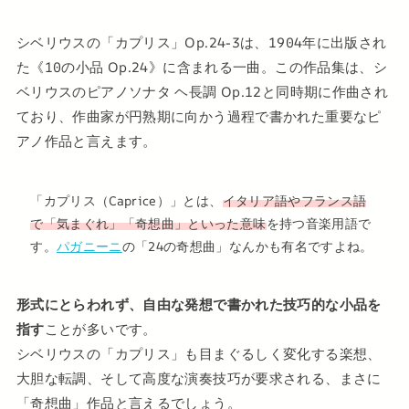
シベリウスの「カプリス」Op.24-3は、1904年に出版され
た《10の小品 Op.24》に含まれる一曲。この作品集は、シ
ベリウスのピアノソナタ ヘ長調 Op.12と同時期に作曲され
ており、作曲家が円熟期に向かう過程で書かれた重要なピ
アノ作品と言えます。
「カプリス（Caprice）」とは、
イタリア語やフランス語
で「気まぐれ」「奇想曲」といった意味
を持つ音楽用語で
す。
パガニーニ
の「24の奇想曲」なんかも有名ですよね。
形式にとらわれず、自由な発想で書かれた技巧的な小品を
指す
ことが多いです。
シベリウスの「カプリス」も目まぐるしく変化する楽想、
大胆な転調、そして高度な演奏技巧が要求される、まさに
「奇想曲」作品と言えるでしょう。