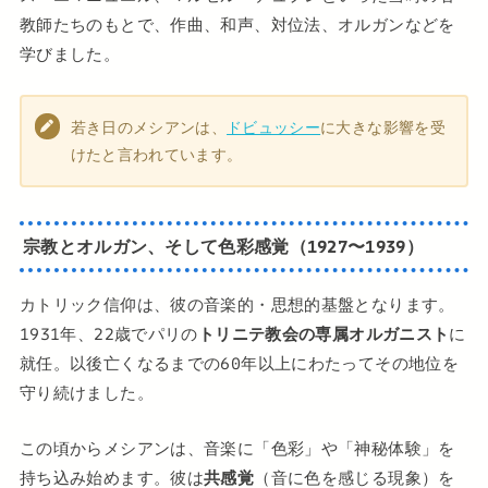
教師たちのもとで、作曲、和声、対位法、オルガンなどを
学びました。
若き日のメシアンは、
ドビュッシー
に大きな影響を受
けたと言われています。
宗教とオルガン、そして色彩感覚（1927〜1939）
カトリック信仰は、彼の音楽的・思想的基盤となります。
1931年、22歳でパリの
トリニテ教会の専属オルガニスト
に
就任。以後亡くなるまでの60年以上にわたってその地位を
守り続けました。
この頃からメシアンは、音楽に「色彩」や「神秘体験」を
持ち込み始めます。彼は
共感覚
（音に色を感じる現象）を