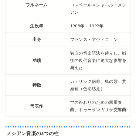
フルネーム
ロスペール＝シャルル・メシ
アン
生没年
1908年 – 1992年
出身
フランス・アヴィニョン
独自の音楽語法を確立し、戦
功績
後の現代音楽に絶大な影響を
与えた
カトリック信仰、鳥の歌、共
特徴
感覚（色彩感覚）
世の終わりのための四重奏
代表作
曲、トゥーランガリラ交響曲
メシアン音楽の3つの柱