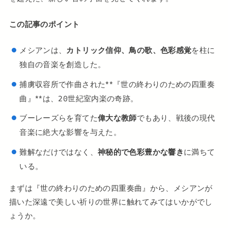
この記事のポイント
メシアンは、
カトリック信仰、鳥の歌、色彩感覚
を柱に
独自の音楽を創造した。
捕虜収容所で作曲された**『世の終わりのための四重奏
曲』**は、20世紀室内楽の奇跡。
ブーレーズらを育てた
偉大な教師
でもあり、戦後の現代
音楽に絶大な影響を与えた。
難解なだけではなく、
神秘的で色彩豊かな響き
に満ちて
いる。
まずは『世の終わりのための四重奏曲』から、メシアンが
描いた深遠で美しい祈りの世界に触れてみてはいかがでし
ょうか。