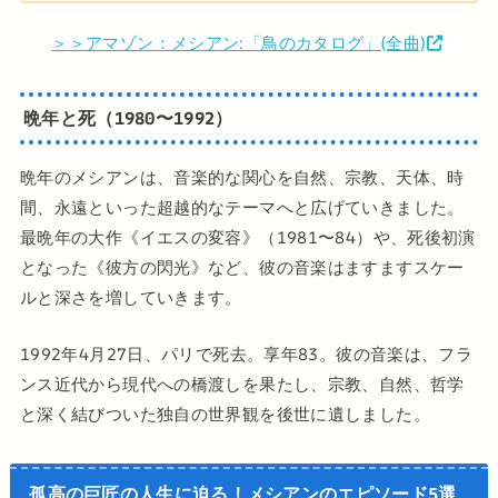
＞＞アマゾン：メシアン:「鳥のカタログ」(全曲)
晩年と死（1980〜1992）
晩年のメシアンは、音楽的な関心を自然、宗教、天体、時
間、永遠といった超越的なテーマへと広げていきました。
最晩年の大作《イエスの変容》（1981〜84）や、死後初演
となった《彼方の閃光》など、彼の音楽はますますスケー
ルと深さを増していきます。
1992年4月27日、パリで死去。享年83。彼の音楽は、フラ
ンス近代から現代への橋渡しを果たし、宗教、自然、哲学
と深く結びついた独自の世界観を後世に遺しました。
孤高の巨匠の人生に迫る！メシアンのエピソード5選