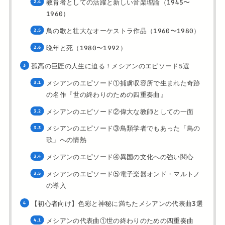
教育者としての活躍と新しい音楽理論（1945〜
1960）
鳥の歌と壮大なオーケストラ作品（1960〜1980）
晩年と死（1980〜1992）
孤高の巨匠の人生に迫る！メシアンのエピソード5選
メシアンのエピソード①捕虜収容所で生まれた奇跡
の名作『世の終わりのための四重奏曲』
メシアンのエピソード②偉大な教師としての一面
メシアンのエピソード③鳥類学者でもあった「鳥の
歌」への情熱
メシアンのエピソード④異国の文化への強い関心
メシアンのエピソード⑤電子楽器オンド・マルトノ
の導入
【初心者向け】色彩と神秘に満ちたメシアンの代表曲3選
メシアンの代表曲①世の終わりのための四重奏曲