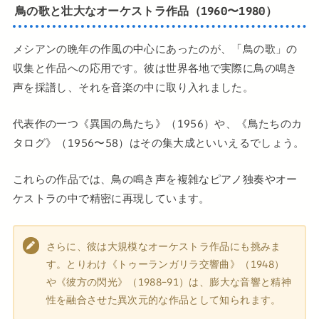
鳥の歌と壮大なオーケストラ作品（1960〜1980）
メシアンの晩年の作風の中心にあったのが、「鳥の歌」の
収集と作品への応用です。彼は世界各地で実際に鳥の鳴き
声を採譜し、それを音楽の中に取り入れました。
代表作の一つ《異国の鳥たち》（1956）や、《鳥たちのカ
タログ》（1956〜58）はその集大成といいえるでしょう。
これらの作品では、鳥の鳴き声を複雑なピアノ独奏やオー
ケストラの中で精密に再現しています。
さらに、彼は大規模なオーケストラ作品にも挑みま
す。とりわけ《トゥーランガリラ交響曲》（1948）
や《彼方の閃光》（1988–91）は、膨大な音響と精神
性を融合させた異次元的な作品として知られます。