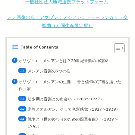
一般社団法人地域連携プラットフォーム
＞＞画像出典：アマゾン：メシアン：トゥーランガリラ交
響曲（期間生産限定盤）
Table of Contents
オリヴィエ・メシアンとは？20世紀音楽の神秘家
メシアン音楽の3つの柱
オリヴィエ・メシアンの生涯 ― 音と信仰の宇宙を描いた
作曲家
幼少期と音楽との出会い（1908〜1927）
宗教とオルガン、そして色彩感覚（1927〜1939）
戦争と《世の終わりのための四重奏曲》（1939〜
1945）