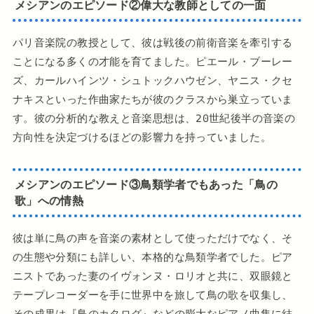
メシアンのエピソード②偉大な教師としての一面
パリ音楽院の教授として、彼は戦後の前衛音楽を牽引する
ことになる多くの才能を育てました。ピエール・ブーレー
ズ、カールハインツ・シュトックハウゼン、ヤニス・クセ
ナキスといった作曲家たちが彼のクラスから巣立っていま
す。彼の分析的な教えと音楽思想は、20世紀後半の音楽の
方向性を決定づけるほどの影響力を持っていました。
メシアンのエピソード③鳥類学者でもあった「鳥の
歌」への情熱
彼は単に鳥の声を音楽の素材として使っただけでなく、そ
の生態や分類にも詳しい、本格的な鳥類学者でした。ピア
ニストであった妻のイヴォンヌ・ロリオと共に、双眼鏡と
テープレコーダーを手に世界中を旅して鳥の歌を収集し、
その成果は『鳥のカタログ』などの膨大なピアノ曲集に結