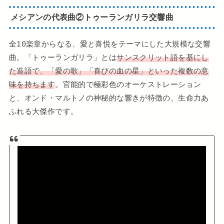
メシアンの代表曲②トゥーランガリラ交響曲
全10楽章からなる、愛と喜悦をテーマにした大規模な交響
曲。「トゥーランガリラ」とは
サンスクリット語を基にし
た造語で、「愛の歌」「喜びの血の星」といった複数の意
味を持ちます
。官能的で極彩色のオーケストレーション
と、オンド・マルトノの神秘的な響きが特徴の、生命力あ
ふれる大傑作です。