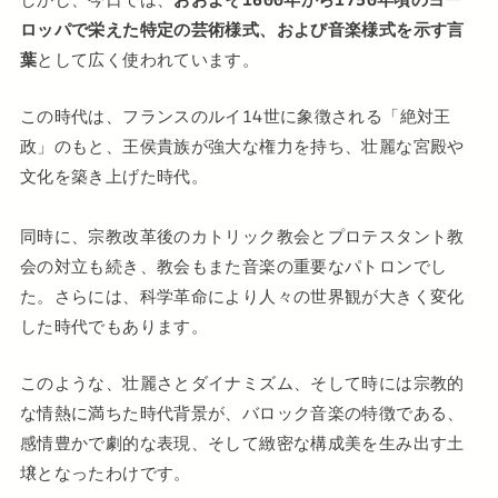
ロッパで栄えた特定の芸術様式、および音楽様式を示す言
葉
として広く使われています。
この時代は、フランスのルイ14世に象徴される「絶対王
政」のもと、王侯貴族が強大な権力を持ち、壮麗な宮殿や
文化を築き上げた時代。
同時に、宗教改革後のカトリック教会とプロテスタント教
会の対立も続き、教会もまた音楽の重要なパトロンでし
た。さらには、科学革命により人々の世界観が大きく変化
した時代でもあります。
このような、壮麗さとダイナミズム、そして時には宗教的
な情熱に満ちた時代背景が、バロック音楽の特徴である、
感情豊かで劇的な表現、そして緻密な構成美を生み出す土
壌となったわけです。