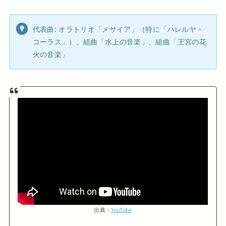
代表曲: オラトリオ「メサイア」（特に「ハレルヤ・
コーラス」）、組曲「水上の音楽」、組曲「王宮の花
火の音楽」
出典：
YouTube