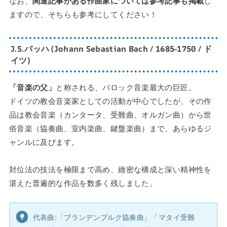
なお、
関連記事がある作曲家については参考記事も掲載
し
ますので、そちらも参考にしてください！
J.S.バッハ (Johann Sebastian Bach / 1685-1750 / ド
イツ)
「音楽の父」
と称される、バロック音楽最大の巨匠。
ドイツの教会音楽家としての活動が中心でしたが、その作
品は教会音楽（カンタータ、受難曲、オルガン曲）から世
俗音楽（協奏曲、室内楽曲、鍵盤楽曲）まで、あらゆるジ
ャンルに及びます。
対位法の技法を極限まで高め、緻密な構成と深い精神性を
湛えた普遍的な作品を数多く残しました。
代表曲:「ブランデンブルク協奏曲」「マタイ受難