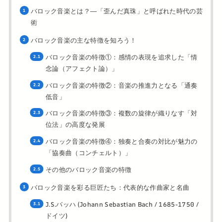
バロック音楽とは？―「歪んだ真珠」と呼ばれた時代の芸
術
バロック音楽の主な特徴を知ろう！
バロック音楽の特徴①：感情の表現を追求した「情
念論（アフェクト論）」
バロック音楽の特徴②：音楽の推進力となる「通奏
低音」
バロック音楽の特徴③：複数の旋律が織りなす「対
位法」の高度な発展
バロック音楽の特徴④：独奏と合奏の対比が魅力の
「協奏曲（コンチェルト）」
その他のバロック音楽の特徴
バロック音楽を彩る巨匠たち：代表的な作曲家と名曲
J.S.バッハ (Johann Sebastian Bach / 1685-1750 /
ドイツ)