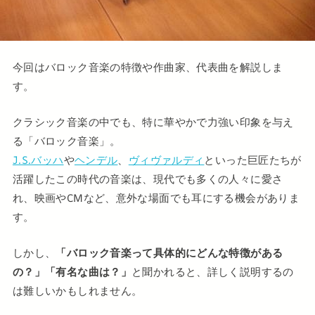
今回はバロック音楽の特徴や作曲家、代表曲を解説しま
す。
クラシック音楽の中でも、特に華やかで力強い印象を与え
る「バロック音楽」。
J.S.バッハ
や
ヘンデル
、
ヴィヴァルディ
といった巨匠たちが
活躍したこの時代の音楽は、現代でも多くの人々に愛さ
れ、映画やCMなど、意外な場面でも耳にする機会がありま
す。
しかし、
「バロック音楽って具体的にどんな特徴がある
の？」「有名な曲は？」
と聞かれると、詳しく説明するの
は難しいかもしれません。