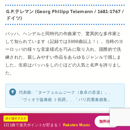
G.P.テレマン (Georg Philipp Telemann / 1681-1767 /
ドイツ)
バッハ、ヘンデルと同時代の作曲家で、驚異的な多作家と
して知られています（記録では3000曲以上！）。当時のヨ
ーロッパの様々な音楽様式を巧みに取り入れ、国際的で洗
練された、親しみやすい作品をあらゆるジャンルで残しま
した。生前はバッハをしのぐほどの人気と名声を誇りまし
た。
代表曲: 「ターフェルムジーク（食卓の音楽）」、
「ヴィオラ協奏曲 ト長調」、「パリ四重奏曲集」
ポイ活サブスク
無料体験
1日1曲で楽天ポイントが貯まる！
Rakuten Music