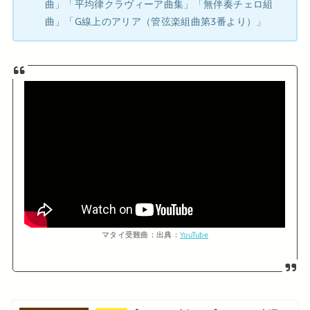
曲」「平均律クラヴィーア曲集」「無伴奏チェロ組
曲」「G線上のアリア（管弦楽組曲第3番より）」
マタイ受難曲：出典：
YouTube