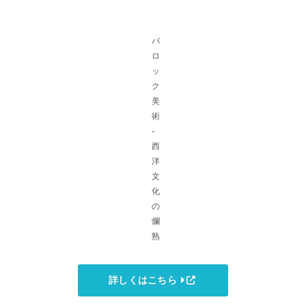
バ
ロ
ッ
ク
美
術
-
西
洋
文
化
の
爛
熟
詳しくはこちら