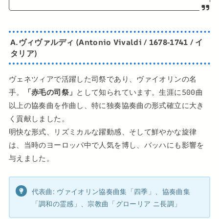
A.ヴィヴァルディ (Antonio Vivaldi / 1678-1741 / イ
タリア)
ヴェネツィアで活躍した司祭であり、ヴァイオリンの名
手。
「赤毛の司祭」
として知られています。生涯に500曲
以上の協奏曲を作曲し、特に独奏協奏曲の形式確立に大き
く貢献しました。
明快な形式、リズミカルな躍動感、そして鮮やかな旋律
は、当時のヨーロッパ中で人気を博し、バッハにも影響を
与えました。
代表曲: ヴァイオリン協奏曲集「四季」、協奏曲集
「調和の霊感」、宗教曲「グローリア ニ長調」