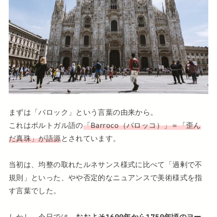
まずは「バロック」という言葉の由来から。
これはポルトガル語の
「Barroco（バロッコ）」＝「歪ん
だ真珠」が語源
とされています。
当初は、均整の取れたルネサンス様式に比べて「過剰で不
規則」といった、やや否定的なニュアンスで美術様式を指
す言葉でした。
しかし、今日では、
おおよそ1600年から1750年頃のヨー