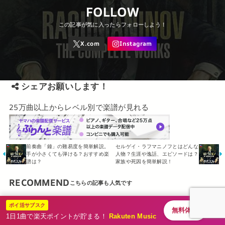
FOLLOW
シェアお願いします！
25万曲以上からレベル別で楽譜が見れる
前奏曲「鐘」の難易度を簡単解説。
セルゲイ・ラフマニノフとはどんな
手が小さくても弾ける？おすすめ楽
人物？生涯や逸話、エピソードは？
譜は？
家族や死因を簡単解説！
RECOMMEND
代表曲
代表曲
ポイ活サブスク
無料体験
1日1曲で楽天ポイントが貯まる！
Rakuten Music