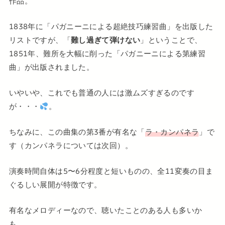
作品。
1838年に「パガニーニによる超絶技巧練習曲」を出版した
リストですが、「
難し過ぎて弾けない
」ということで、
1851年、難所を大幅に削った「パガニーニによる第練習
曲」が出版されました。
いやいや、これでも普通の人には激ムズすぎるのです
が・・・
。
ちなみに、この曲集の第3番が有名な「
ラ・カンパネラ
」で
す（カンパネラについては次回）。
演奏時間自体は5〜6分程度と短いものの、全11変奏の目ま
ぐるしい展開が特徴です。
有名なメロディーなので、聴いたことのある人も多いか
も。