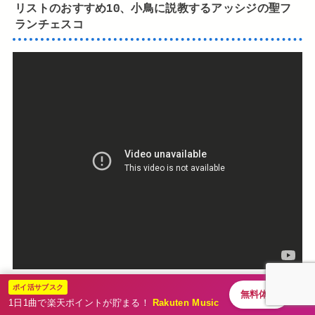
リストのおすすめ10、小鳥に説教するアッシジの聖フ
ランチェスコ
ポイ活サブスク
最後を飾るのは（本当はもっと紹介したいですが）、リス
無料体験
1日1曲で楽天ポイントが貯まる！
Rakuten Music
トのローマ時代の傑作「2つの伝説」より、「
小鳥に説教す