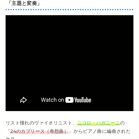
「主題と変奏」
リスト憧れのヴァイオリニスト、
ニコロ・パガニーニ
の
「
24のカプリース（奇想曲）
」からピアノ曲に編曲された