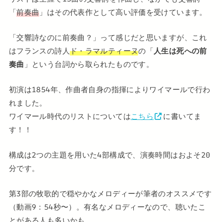
「
前奏曲
」はその代表作として高い評価を受けています。
「交響詩なのに前奏曲？」って感じだと思いますが、これ
はフランスの詩人
ド・ラマルティーヌ
の「
人生は死への前
奏曲
」という台詞から取られたものです。
初演は1854年、作曲者自身の指揮によりワイマールで行わ
れました。
ワイマール時代のリストについては
こちら
に書いてま
す！！
構成は2つの主題を用いた4部構成で、演奏時間はおよそ20
分です。
第3部の牧歌的で穏やかなメロディーが筆者のオススメです
（動画9：54秒〜）。有名なメロディーなので、聴いたこ
とがある人も多いかも。