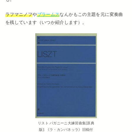
ラフマニノフ
や
ブラームス
なんかもこの主題を元に変奏曲
を残しています（いつか紹介します）。
リスト パガニーニ大練習曲集[原典
版]: 《ラ・カンパネッラ》旧稿付