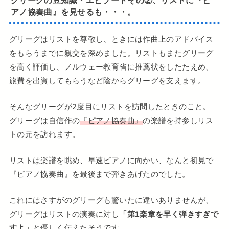
グリーグの豆知識・エピソードその②、リストに『ピ
アノ協奏曲』を見せるも・・・。
グリーグはリストを尊敬し、ときには作曲上のアドバイス
をもらうまでに親交を深めました。リストもまたグリーグ
を高く評価し、ノルウェー教育省に推薦状をしたたえめ、
旅費を出資してもらうなど陰からグリーグを支えます。
そんなグリーグが2度目にリストを訪問したときのこと。
グリーグは自信作の
『ピアノ協奏曲』
の楽譜を持参しリス
トの元を訪れます。
リストは楽譜を眺め、早速ピアノに向かい、なんと初見で
『ピアノ協奏曲』を最後まで弾きあげたのでした。
これにはさすがのグリーグも驚いたに違いありませんが、
グリーグはリストの演奏に対し
「第1楽章を早く弾きすぎで
すよ」
と優しく伝えたそうです。