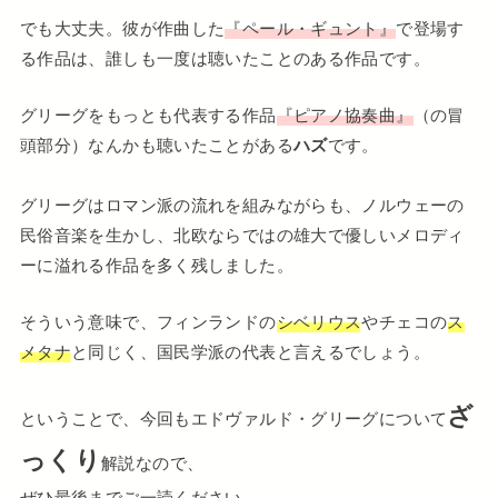
でも大丈夫。彼が作曲した
『ペール・ギュント』
で登場す
る作品は、誰しも一度は聴いたことのある作品です。
グリーグをもっとも代表する作品
『ピアノ協奏曲』
（の冒
頭部分）なんかも聴いたことがある
ハズ
です。
グリーグはロマン派の流れを組みながらも、ノルウェーの
民俗音楽を生かし、北欧ならではの雄大で優しいメロディ
ーに溢れる作品を多く残しました。
そういう意味で、フィンランドの
シベリウス
やチェコの
ス
メタナ
と同じく、国民学派の代表と言えるでしょう。
ざ
ということで、今回もエドヴァルド・グリーグについて
っくり
解説なので、
ぜひ最後までご一読ください。