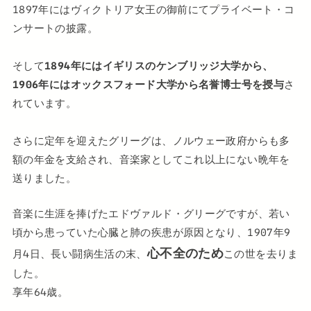
1897年にはヴィクトリア女王の御前にてプライベート・コ
ンサートの披露。
そして
1894年にはイギリスのケンブリッジ大学から、
1906年にはオックスフォード大学から名誉博士号を授与
さ
れています。
さらに定年を迎えたグリーグは、ノルウェー政府からも多
額の年金を支給され、音楽家としてこれ以上にない晩年を
送りました。
音楽に生涯を捧げたエドヴァルド・グリーグですが、若い
頃から患っていた心臓と肺の疾患が原因となり、1907年9
心不全のため
月4日、長い闘病生活の末、
この世を去りま
した。
享年64歳。