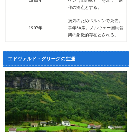
1885年
ゲン（山の家）」を建て、創
作の拠点とする。
病気のためベルゲンで死去。
1907年
享年64歳。ノルウェー国民音
楽の象徴的存在とされる。
エドヴァルド・グリーグの生涯