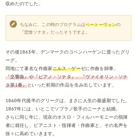
収めたのでした。
ちなみに、この時のプログラムは
ベートーヴェン
の
『悲愴ソナタ』だったそうですよ。
その後1863年、デンマークのコペンハーゲンに渡ったグリ
ーグ。
同地にて著名な作曲家
ニルス・ゲー
ゼに作曲を師事。
『交響曲』や『ピアノ・ソナタ』、『ヴァイオリン・ソナ
タ第1番』
といった初期の作品を生み出しています。
1860年代後半のグリーグは、まさに人生の最盛期でした。
1867年には、いとこでソプラノ歌手のニーナと結婚。
さらに同じ年に、現在のオスロ・フィルハーモニーの指揮
者に就任し、ピアニスト・指揮者・作曲家と、その名声を
徐々に高めていきます。