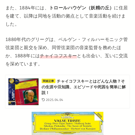
また、1884年には、
トロールハウゲン（妖精の丘）
に住居
を建て、以降は同地を活動の拠点として音楽活動を続けま
した。
1880年代のグリーグは、ベルゲン・フィルハーモニック管
弦楽団と親交を深め、同管弦楽団の音楽監督を務めたほ
か、1888年には
チャイコフスキー
とも出会い、互いに交流
を深めています。
チャイコフスキーとはどんな人物？そ
関連記事
の生涯や豆知識、エピソードや死因を簡単に解
説！
2025.04.04