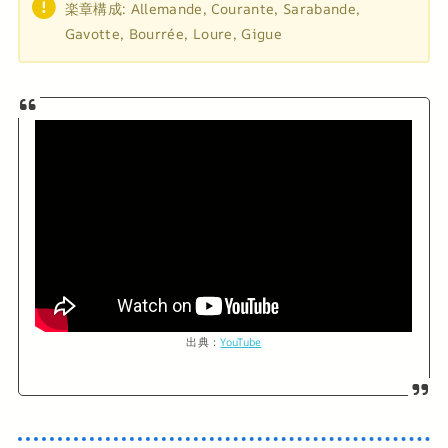
楽章構成: Allemande, Courante, Sarabande,
Gavotte, Bourrée, Loure, Gigue
出典：
YouTube