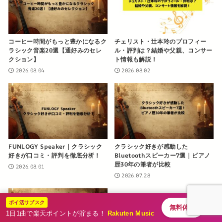
コーヒー時間がもっと豊かになるク
チェリスト・辻本玲のプロフィー
ラシック音楽20選【通好みのセレ
ル・評判は？結婚や父親、コンサー
クション】
ト情報も解説！
2026.08.04
2026.08.02
FUNLOGY Speaker｜クラシック
クラシック好きが感動した
好きが口コミ・評判を徹底分析！
Bluetoothスピーカー7選｜ピアノ
歴30年の筆者が比較
2026.08.01
2026.07.28
ポイ活サブスク
無料体験
1日1曲で楽天ポイントが貯まる！
Rakuten Music