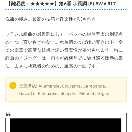
【難易度：★★★★★】第6番 ホ長調 (E) BWV 817
洗練の極み。最高の技巧と音楽性が試される
フランス組曲の最難関にして、バッハの鍵盤音楽の到達点
の一つ（言い過ぎかな）。ホ長調のまばゆい響きの中、全
ての楽章で高度な技術と深い音楽性が要求されます。特に
終曲の「ジーグ」は、両手が縦横無尽に駆け巡る圧巻の書
法。まさに挑戦者のための、至高の一曲です。
楽章構成: Allemande, Courante, Sarabande,
Gavotte, Polonaise, Bourrée, Menuet, Gigue