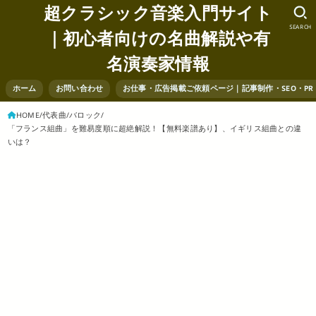
超クラシック音楽入門サイト
SEARCH
｜初心者向けの名曲解説や有
名演奏家情報
ホーム
お問い合わせ
お仕事・広告掲載ご依頼ページ｜記事制作・SEO・P
HOME
代表曲
バロック
「フランス組曲」を難易度順に超絶解説！【無料楽譜あり】、イギリス組曲との違
いは？