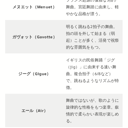
フランス起源の優雅な3拍子
メヌエット（Menuet）
舞曲。宮廷舞踏に由来し、軽
やかな品格が漂う。
明るく跳ねる2拍子の舞曲。
拍の頭を外して始まる（弱
ガヴォット（Gavotte）
起）ことが多く、活発で祝祭
的な雰囲気をもつ。
イギリスの民俗舞踊「ジグ
（jig）」に由来する速い舞
ジーグ（Gigue）
曲。複合拍子（6/8など）
で、跳ねるようなリズムが特
徴。
舞曲ではないが、歌のように
旋律的な性格をもつ楽章。叙
エール（Air）
情的で柔らかい表現が楽しめ
る。