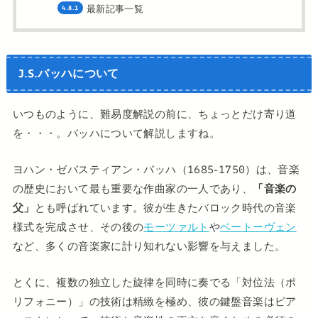
最新記事一覧
J.S.バッハについて
いつものように、難易度解説の前に、ちょっとだけ寄り道
を・・・。バッハについて解説しますね。
ヨハン・ゼバスティアン・バッハ（1685-1750）は、音楽
の歴史において最も重要な作曲家の一人であり、
「音楽の
父」
とも呼ばれています。彼が生きたバロック時代の音楽
様式を完成させ、その後の
モーツァルト
や
ベートーヴェン
など、多くの音楽家に計り知れない影響を与えました。
とくに、複数の独立した旋律を同時に奏でる「対位法（ポ
リフォニー）」の技術は精緻を極め、彼の鍵盤音楽はピア