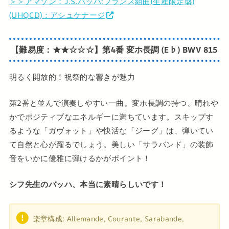
＞＞アマゾン：J.S.バッハ:フランス組曲(生産限定盤)
(UHQCD)：アシュケナージ
【難易度：★★☆☆☆】第4番 変ホ長調 (E♭) BWV 815
明るく開放的！祝祭的な響きが魅力
第2番と並んで演奏しやすい一曲。変ホ長調の持つ、晴れや
かでポジティブなエネルギーに満ちています。スキップす
るような「ガヴォット」や快活な「ジーグ」は、弾いてい
て自然と心が躍るでしょう。美しい「サラバンド」の装飾
音をいかに優雅に弾けるかがポイント！
シフ先生のバッハ、本当に素晴らしいです！
楽章構成: Allemande, Courante, Sarabande,