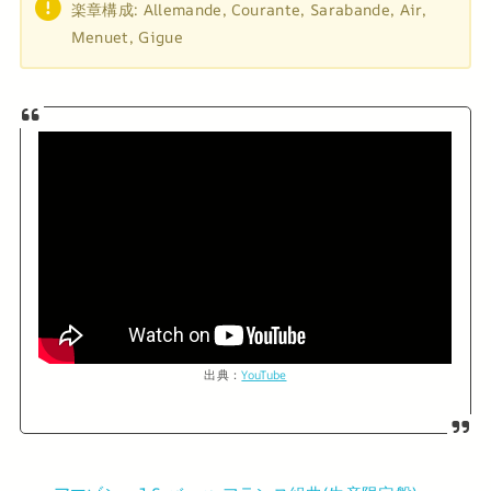
楽章構成: Allemande, Courante, Sarabande, Air,
Menuet, Gigue
出典：
YouTube