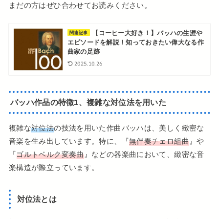
まだの方はぜひ合わせてお読みください。
【コーヒー大好き！】バッハの生涯や
関連記事
エピソードを解説！知っておきたい偉大なる作
曲家の足跡
2025.10.26
バッハ作品の特徴1、複雑な対位法を用いた
複雑な
対位法
の技法を用いた作曲バッハは、美しく緻密な
音楽を生み出しています。特に、『
無伴奏チェロ組曲
』や
『
ゴルトベルク変奏曲
』などの器楽曲において、緻密な音
楽構造が際立っています。
対位法とは