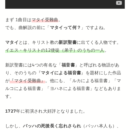
まず 1曲目は
マタイ受難曲
。
でも、曲解説の前に「
マタイって何？
」ですよね。
マタイ
とは、キリスト教の
新訳聖書
に出てくる人物です。
イエス・キリストの12使徒（弟子）のうちの一人
。
新訳聖書には4つの有名な「
福音書
」と呼ばれる物語があ
り、そのうちの『
マタイによる福音書
』を題材にした作品
が
『マタイ受難曲』
。他にも、「ルカによる福音書」「マ
ルコによる福音書」「ヨハネによる福音書」などもありま
す。
1727
年に初演され大好評となりました。
しかし、
バッハの死後長く忘れさられ
（バッハ本人も）、