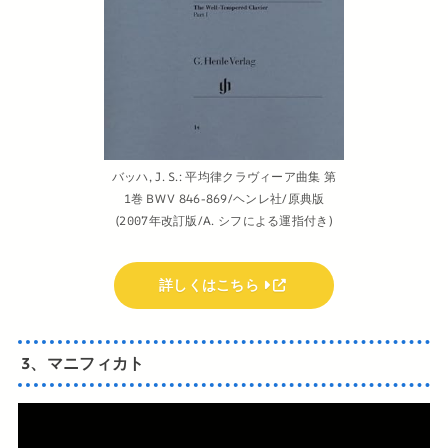
バッハ, J. S.: 平均律クラヴィーア曲集 第
1巻 BWV 846-869/ヘンレ社/原典版
(2007年改訂版/A. シフによる運指付き)
詳しくはこちら
3、マニフィカト