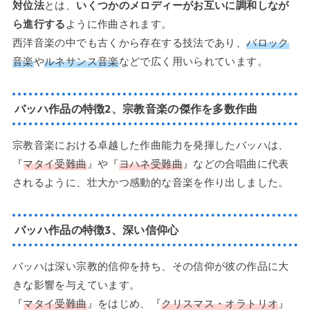
対位法
とは、
いくつかのメロディーがお互いに調和しなが
ら進行する
ように作曲されます。
西洋音楽の中でも古くから存在する技法であり、
バロック
音楽
や
ルネサンス音楽
などで広く用いられています。
バッハ作品の特徴2、宗教音楽の傑作を多数作曲
宗教音楽における卓越した作曲能力を発揮したバッハは、
『
マタイ受難曲
』や『
ヨハネ受難曲
』などの合唱曲に代表
されるように、壮大かつ感動的な音楽を作り出しました。
バッハ作品の特徴3、深い信仰心
バッハは深い宗教的信仰を持ち、その信仰が彼の作品に大
きな影響を与えています。
『
マタイ受難曲
』をはじめ、『
クリスマス・オラトリオ
』