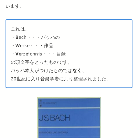
います。
これは、
・
B
ach・・・バッハの
・
W
erke・・・作品
・
V
erzeichnis・・・目録
の頭文字をとったものです。
バッハ本人がつけたものでは
なく
、
20世紀に入り音楽学者により整理されました。