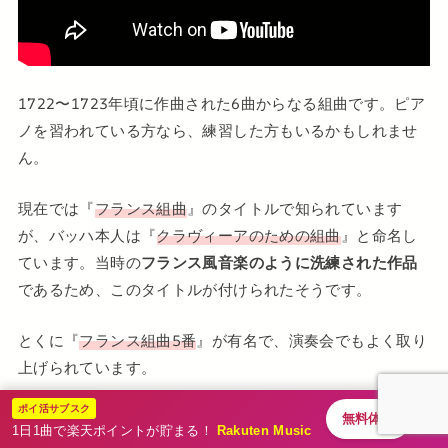
1722〜1723年頃に作曲された6曲からなる組曲です。ピア
ノを習われている方なら、練習した方もいるかもしれませ
ん。
現在では『
フランス組曲
』のタイトルで知られています
が、バッハ本人は『
クラヴィーアのための組曲
』と命名し
ています。当時の
フランス風音楽のように洗練された作品
であるため、このタイトルが付けられたそうです。
とくに『
フランス組曲5番
』が有名で、演奏会でもよく取り
上げられています。
ポイ活サブスク
無料体験
1日1曲で楽天ポイントが貯まる！
Rakuten Music