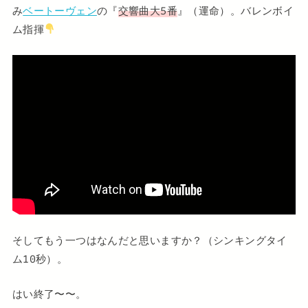
み
ベートーヴェン
の『
交響曲大5番
』（運命）。バレンボイ
ム指揮
そしてもう一つはなんだと思いますか？（シンキングタイ
ム10秒）。
はい終了〜〜。