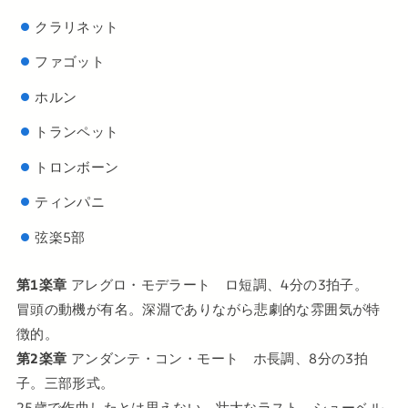
クラリネット
ファゴット
ホルン
トランペット
トロンボーン
ティンパニ
弦楽5部
第1楽章
アレグロ・モデラート ロ短調、4分の3拍子。
冒頭の動機が有名。深淵でありながら悲劇的な雰囲気が特
徴的。
第2楽章
アンダンテ・コン・モート ホ長調、8分の3拍
子。三部形式。
25歳で作曲したとは思えない、壮大なラスト。シューベル