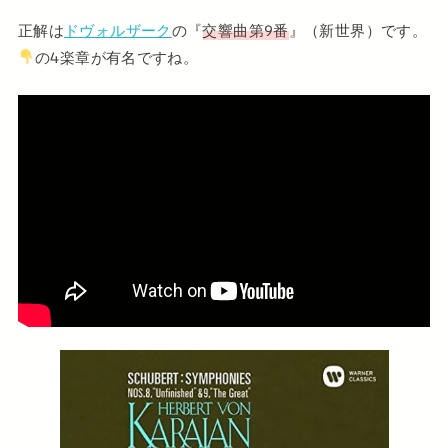
正解は
ドヴォルザーク
の『
交響曲第9番
』（新世界）です。
の4楽章が有名ですね。