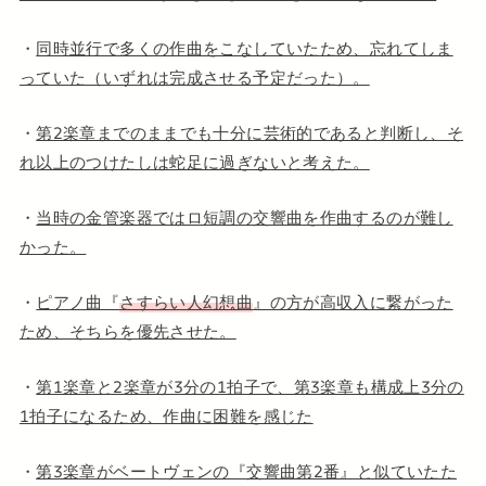
・
同時並行で多くの作曲をこなしていたため、忘れてしま
っていた（いずれは完成させる予定だった）。
・
第2楽章までのままでも十分に芸術的であると判断し、そ
れ以上のつけたしは蛇足に過ぎないと考えた。
・
当時の金管楽器ではロ短調の交響曲を作曲するのが難し
かった。
・
ピアノ曲『
さすらい人幻想曲
』の方が高収入に繋がった
ため、そちらを優先させた。
・
第1楽章と2楽章が3分の1拍子で、第3楽章も構成上3分の
1拍子になるため、作曲に困難を感じた
・
第3楽章がベートヴェンの『交響曲第2番』と似ていたた