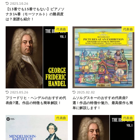
2025.10.26
【13番でも15番でもない】ピアノソ
ナタ14番（モーツァルト）の難易度
は？楽譜も紹介！
代表曲
代表曲
2025.05.26
2025.02.02
フリードリヒ・ヘンデルのおすすめ代
ムソルグスキーのおすすめ代表曲7
表曲7選。作品の特徴も簡単解説！
選！作品の特徴や魅力、最高傑作も簡
単に解説します！
代表曲
代表曲