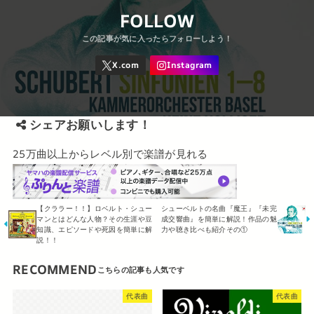
FOLLOW
シェアお願いします！
25万曲以上からレベル別で楽譜が見れる
【クララー！！】ロベルト・シュー
シューベルトの名曲『魔王』『未完
マンとはどんな人物？その生涯や豆
成交響曲』を簡単に解説！作品の魅
知識、エピソードや死因を簡単に解
力や聴き比べも紹介その①
説！！
RECOMMEND
代表曲
代表曲