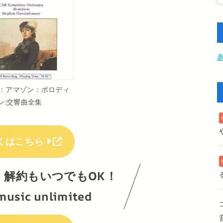
：アマゾン：ボロディ
ン:交響曲全集
くはこちら
！解約もいつでもOK！
music unlimited