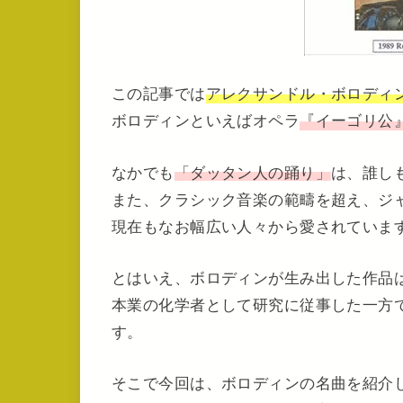
この記事では
アレクサンドル・ボロディ
ボロディンといえばオペラ
『イーゴリ公
なかでも
「ダッタン人の踊り」
は、誰し
また、クラシック音楽の範疇を超え、ジ
現在もなお幅広い人々から愛されていま
とはいえ、ボロディンが生み出した作品
本業の化学者として研究に従事した一方
す。
そこで今回は、ボロディンの名曲を紹介