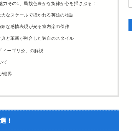
魅力その1、民族色豊かな旋律が心を揺さぶる！
壮大なスケールで描かれる英雄の物語
繊細な感情表現が光る室内楽の傑作
古典と革新が融合した独自のスタイル
「イーゴリ公」の解説
いて
が他界
選！