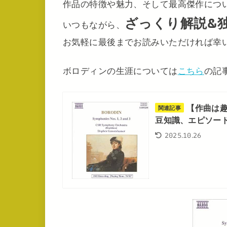
作品の特徴や魅力、そして最高傑作につ
ざっくり解説&
いつもながら、
お気軽に最後までお読みいただければ幸
ボロディンの生涯については
こちら
の記
【作曲は
関連記事
豆知識、エピソー
2025.10.26