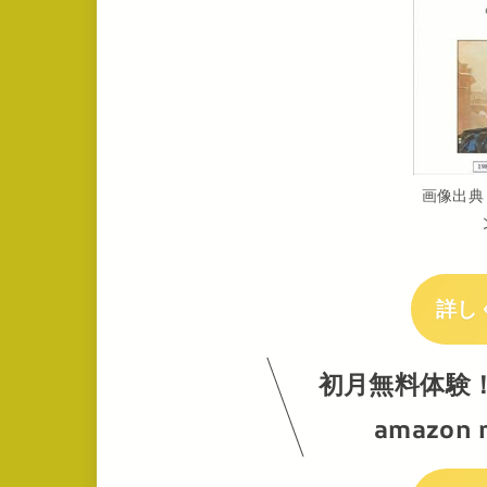
画像出典
詳し
初月無料体験
amazon 