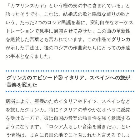
『カマリンスカヤ』という樫の実の中に含まれている」と
語ったそうです。これは、結婚式の歌と陽気な踊りの歌と
いう、たった2つのロシア民謡を基に、変幻自在なオーケス
トレーションで見事に展開させてみせた、この曲の革新性
を絶賛した言葉とも言われています。この作品で
グリンカ
が示した手法は、後のロシアの作曲家たちにとっての永遠
の手本となりました。
グリンカのエピソード③ イタリア、スペインへの旅が
音楽を変えた
病弱により、療養のためイタリアやドイツ、スペインなど
を旅したグリンカ。特にイタリアの華やかなオペラに感銘
を受ける一方で、彼は自国の音楽の独自性を強く意識する
ようになります。「ロシア人らしい音楽を書きたい」とい
う情熱は、まさに異国の地でこそ育まれたと言えるでしょ