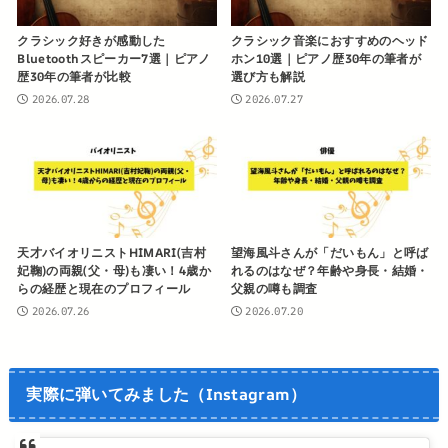
クラシック好きが感動した
クラシック音楽におすすめのヘッド
Bluetoothスピーカー7選｜ピアノ
ホン10選｜ピアノ歴30年の筆者が
歴30年の筆者が比較
選び方も解説
2026.07.28
2026.07.27
天才バイオリニストHIMARI(吉村
望海風斗さんが「だいもん」と呼ば
妃鞠)の両親(父・母)も凄い！4歳か
れるのはなぜ？年齢や身長・結婚・
らの経歴と現在のプロフィール
父親の噂も調査
2026.07.26
2026.07.20
実際に弾いてみました（Instagram）