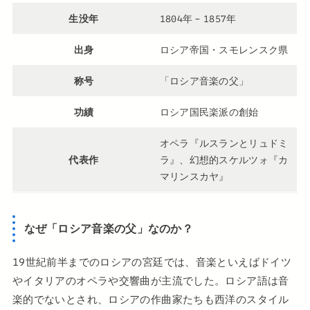
生没年
1804年 – 1857年
出身
ロシア帝国・スモレンスク県
称号
「ロシア音楽の父」
功績
ロシア国民楽派の創始
オペラ『ルスランとリュドミ
代表作
ラ』、幻想的スケルツォ『カ
マリンスカヤ』
なぜ「ロシア音楽の父」なのか？
19世紀前半までのロシアの宮廷では、音楽といえばドイツ
やイタリアのオペラや交響曲が主流でした。ロシア語は音
楽的でないとされ、ロシアの作曲家たちも西洋のスタイル