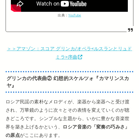
出典：
YouTube
＞＞アマゾン：スコア グリンカ/オペラ<ルスランとリュド
ミラ>序曲
グリンカの代表曲② 幻想的スケルツォ『カマリンスカ
ヤ』
ロシア民謡の素朴なメロディが、楽器から楽器へと受け渡
され、万華鏡のように次々とその表情を変えていくのが聴
きどころです。シンプルな主題から、いかに豊かな音楽世
界を築き上げるかという、
ロシア音楽の「変奏の巧みさ」
の原点
がここにあります。