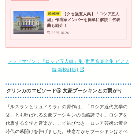
【クセ強五人集】「ロシア五人
関連記事
組」作曲家メンバーを簡単に解説！代表
曲も紹介！
2025.10.26
＞＞アマゾン：「ロシア五人組」集 (世界音楽全集 ピアノ
篇 新校訂版)
グリンカのエピソード⑤ 文豪プーシキンとの繋がり
『ルスランとリュドミラ』の原作は、「ロシア近代文学の
父」とも呼ばれる文豪プーシキンの長編詩です。ロシアを
代表する文学と音楽がここで結びつき、ロシア芸術の黄金
時代の幕開けを告げました。残念ながらプーシキンはオペ