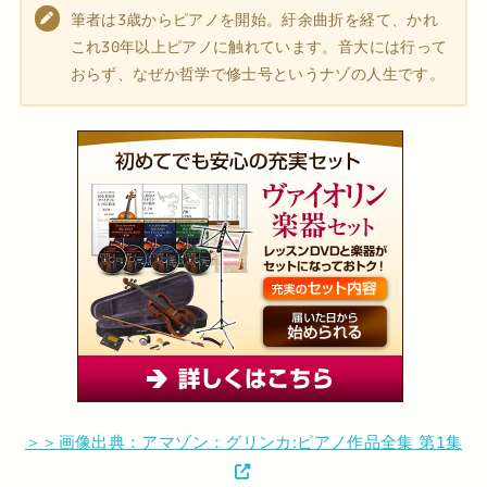
筆者は3歳からピアノを開始。紆余曲折を経て、かれ
これ30年以上ピアノに触れています。音大には行って
おらず、なぜか哲学で修士号というナゾの人生です。
＞＞画像出典：アマゾン：グリンカ:ピアノ作品全集 第1集