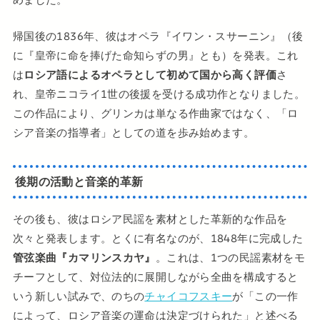
帰国後の1836年、彼はオペラ『イワン・スサーニン』（後
に『皇帝に命を捧げた命知らずの男』とも）を発表。これ
は
ロシア語によるオペラとして初めて国から高く評価
さ
れ、皇帝ニコライ1世の後援を受ける成功作となりました。
この作品により、グリンカは単なる作曲家ではなく、「ロ
シア音楽の指導者」としての道を歩み始めます。
後期の活動と音楽的革新
その後も、彼はロシア民謡を素材とした革新的な作品を
次々と発表します。とくに有名なのが、1848年に完成した
管弦楽曲『カマリンスカヤ』
。これは、1つの民謡素材をモ
チーフとして、対位法的に展開しながら全曲を構成すると
いう新しい試みで、のちの
チャイコフスキー
が「この一作
によって、ロシア音楽の運命は決定づけられた」と述べる