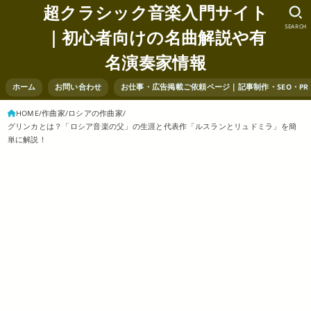
超クラシック音楽入門サイト
SEARCH
｜初心者向けの名曲解説や有
名演奏家情報
ホーム
お問い合わせ
お仕事・広告掲載ご依頼ページ｜記事制作・SEO・P
HOME
作曲家
ロシアの作曲家
グリンカとは？「ロシア音楽の父」の生涯と代表作「ルスランとリュドミラ」を簡
単に解説！