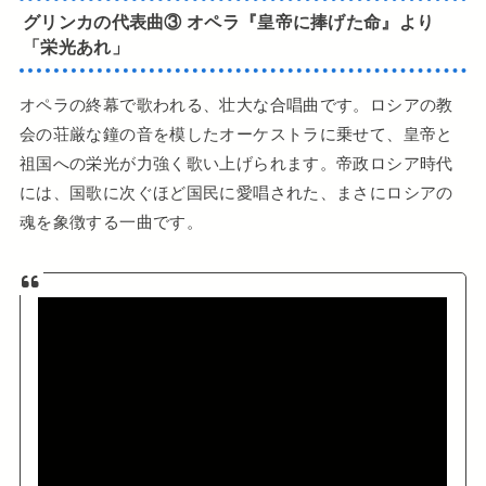
グリンカの代表曲③ オペラ『皇帝に捧げた命』より
「栄光あれ」
オペラの終幕で歌われる、壮大な合唱曲です。ロシアの教
会の荘厳な鐘の音を模したオーケストラに乗せて、皇帝と
祖国への栄光が力強く歌い上げられます。帝政ロシア時代
には、国歌に次ぐほど国民に愛唱された、まさにロシアの
魂を象徴する一曲です。