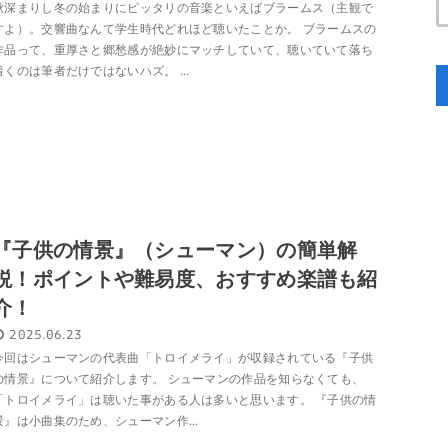
秋深まりし冬の始まりにピッタリの音楽といえばブラームス（主観で
すよ）。交響曲なんて学生時代どれほど聴いたことか。 ブラームスの
作品って、重厚さと郷愁感が絶妙にマッチしていて、聴いていて落ち
着くのは筆者だけではないハズ。 ...
『子供の情景』（シューマン）の簡単解
説！ポイントや難易度、おすすめ楽譜も紹
介！
2025.06.23
今回はシューマンの代表曲「トロイメライ」が収録されている『子供
の情景』について紹介します。 シューマンの作品を知らなくても、
「トロイメライ」は聴いた事がある人は多いと思います。 『子供の情
景』は小曲集のため、シューマン作...