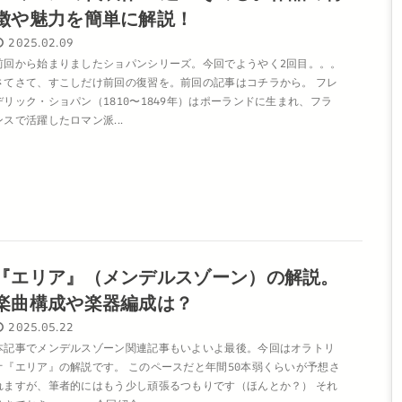
徴や魅力を簡単に解説！
2025.02.09
前回から始まりましたショパンシリーズ。今回でようやく2回目。。。
さてさて、すこしだけ前回の復習を。前回の記事はコチラから。 フレ
デリック・ショパン（1810〜1849年）はポーランドに生まれ、フラ
ンスで活躍したロマン派...
『エリア』（メンデルスゾーン）の解説。
楽曲構成や楽器編成は？
2025.05.22
本記事でメンデルスゾーン関連記事もいよいよ最後。今回はオラトリ
オ『エリア』の解説です。 このペースだと年間50本弱くらいが予想さ
れますが、筆者的にはもう少し頑張るつもりです（ほんとか？） それ