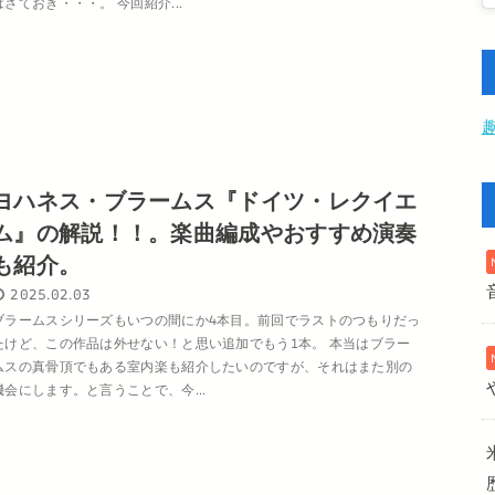
はさておき・・・。 今回紹介...
ヨハネス・ブラームス『ドイツ・レクイエ
ム』の解説！！。楽曲編成やおすすめ演奏
も紹介。
2025.02.03
ブラームスシリーズもいつの間にか4本目。前回でラストのつもりだっ
たけど、この作品は外せない！と思い追加でもう1本。 本当はブラー
ムスの真骨頂でもある室内楽も紹介したいのですが、それはまた別の
機会にします。と言うことで、今...