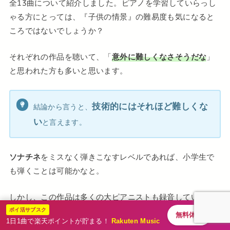
全13曲について紹介しました。ピアノを学習していらっし
ゃる方にとっては、『子供の情景』の難易度も気になると
ころではないでしょうか？
それぞれの作品を聴いて、「
意外に難しくなさそうだな
」
と思われた方も多いと思います。
技術的にはそれほど難し
く
な
結論から言うと、
い
と言えます。
ソナチネ
をミスなく弾きこなすレベルであれば、小学生で
も弾くことは可能かなと。
しかし、この作品は多くの大ピアニストも録音しているこ
作品に対する深い理
ポイ活サブスク
とからも分かる通り、重要なのは「
無料体験
1日1曲で楽天ポイントが貯まる！
Rakuten Music
解と表現力
」にあります。世界観をどれだけ自分なりに