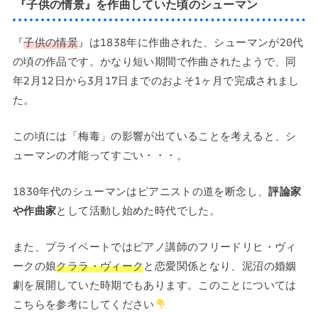
『子供の情景』を作曲していた頃のシューマン
『
子供の情景
』は1838年に作曲された、シューマンが20代
の頃の作品です。かなり短い期間で作曲されたようで、同
年2月12日から3月17日までのおよそ1ヶ月で完成されまし
た。
この頃には「梅毒」の影響が出ていることを考えると、シ
ューマンの才能ってすごい・・・。
1830年代のシューマンはピアニストの道を断念し、
評論家
や作曲家
として活動し始めた時代でした。
また、プライベートではピアノ講師のフリードリヒ・ヴィ
ークの娘
クララ・ヴィーク
と恋愛関係となり、泥沼の婚姻
劇を展開していた時期でもあります。このことについては
こちらを参考にしてください