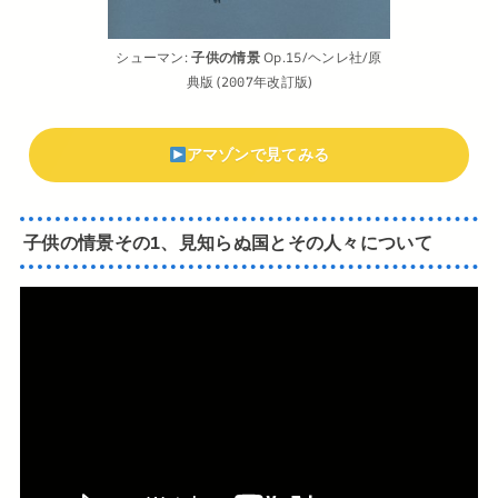
シューマン:
子供の情景
Op.15/ヘンレ社/原
典版 (2007年改訂版)
アマゾンで見てみる
子供の情景その1、見知らぬ国とその人々について