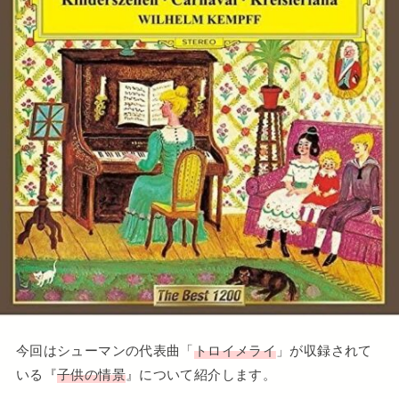
今回はシューマンの代表曲「
トロイメライ
」が収録されて
いる『
子供の情景
』について紹介します。