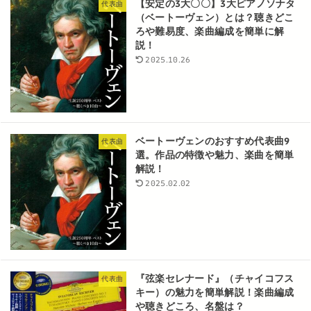
【安定の3大〇〇】3大ピアノソナタ
代表曲
（ベートーヴェン）とは？聴きどこ
ろや難易度、楽曲編成を簡単に解
説！
2025.10.26
ベートーヴェンのおすすめ代表曲9
代表曲
選。作品の特徴や魅力、楽曲を簡単
解説！
2025.02.02
『弦楽セレナード』（チャイコフス
代表曲
キー）の魅力を簡単解説！楽曲編成
や聴きどころ、名盤は？