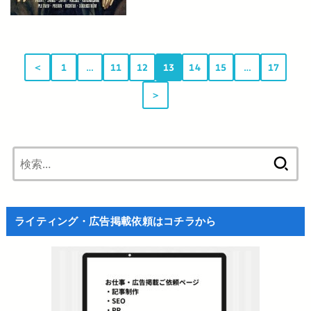
＜
1
…
11
12
13
14
15
…
17
＞
検
索:
ライティング・広告掲載依頼はコチラから