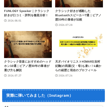
FUNLOGY Speaker｜クラシック
クラシック好きが感動した
好きが口コミ・評判を徹底分析！
Bluetoothスピーカー7選｜ピアノ
歴30年の筆者が比較
2026.08.01
2026.07.28
クラシック音楽におすすめのヘッド
天才バイオリニストHIMARI(吉村
ホン10選｜ピアノ歴30年の筆者が
妃鞠)の両親(父・母)も凄い！4歳か
選び方も解説
らの経歴と現在のプロフィール
2026.07.27
2026.07.26
実際に弾いてみました（Instagram）