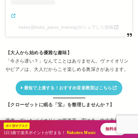
hako(@hako_piano_training)がシェアした投稿
【大人から始める優雅な趣味】
「今さら遅い？」なんてことはありません。ヴァイオリン
やピアノは、大人だからこそ楽しめる奥深さがあります。
最短で上達する！おすすめ音楽教室はこちら
【クローゼットに眠る「宝」を整理しませんか？】
昔使っていたバイオリンや管楽器。実は今、中古市場で需
ポイ活サブスク
要が高まっています。
無料体験
1日1曲で楽天ポイントが貯まる！
Rakuten Music
専門店なら、思い出の価値もしっかり査定。