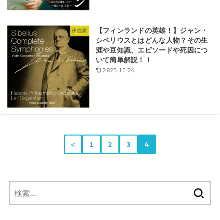
【フィンランドの英雄！】ジャン・
作曲家
シベリウスとはどんな人物？その生
涯や豆知識、エピソードや死因につ
いて簡単解説！！
2025.10.26
＜
1
2
3
4
検
索: