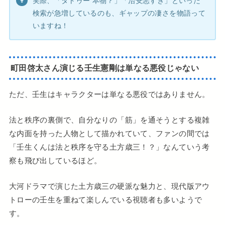
実際、「タトゥー 本物？」「治安悪すぎ」といった
検索が急増しているのも、ギャップの凄さを物語って
いますね！
町田啓太さん演じる壬生憲剛は単なる悪役じゃない
ただ、壬生はキャラクターは単なる悪役ではありません。
法と秩序の裏側で、自分なりの「筋」を通そうとする複雑
な内面を持った人物として描かれていて、ファンの間では
「壬生くんは法と秩序を守る土方歳三！？」なんていう考
察も飛び出しているほど。
大河ドラマで演じた土方歳三の硬派な魅力と、現代版アウ
トローの壬生を重ねて楽しんでいる視聴者も多いようで
す。