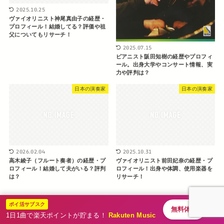
2025.10.25
ヴァイオリニスト神尾真由子の経歴・
プロフィール！結婚してる？評価や祖
父についてもリサーチ！
2025.07.15
ピアニスト阪田知樹の経歴やプロフィ
ール。出身大学やコンサート情報、実
力や評判は？
日本の演奏家
日本の演奏家
2026.02.04
2025.10.31
高木綾子（フルート奏者）の経歴・プ
ヴァイオリニスト前田妃奈の経歴・プ
ロフィール！結婚して夫がいる？評判
ロフィール！出身や体調、使用楽器を
は？
リサーチ！
ポイ活サブスク
検
無料体験
1日1曲で楽天ポイントが貯まる！
Rakuten Music
索: