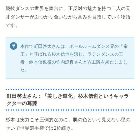
競技ダンスの世界を舞台に、正反対の魅力を持つ二人の天
才ダンサーがぶつかり合いながら高みを目指していく物語
です。
本作で町田啓太さんは、ボールルームダンス界の「帝
王」と呼ばれる杉木信也を演じ、ラテンダンスの王
者・鈴木信也役の竹内涼真さんとW主演を果たしまし
た。
町田啓太さん：「美しき道化」杉木信也というキャラ
クターの葛藤
杉木は実力こそ圧倒的なのに、肌の色という見えない壁の
せいで世界選手権では2位続き。