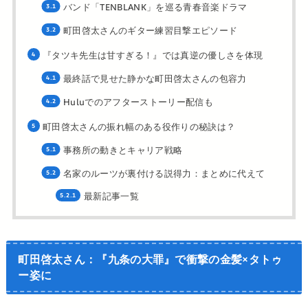
バンド「TENBLANK」を巡る青春音楽ドラマ
町田啓太さんのギター練習目撃エピソード
『タツキ先生は甘すぎる！』では真逆の優しさを体現
最終話で見せた静かな町田啓太さんの包容力
Huluでのアフターストーリー配信も
町田啓太さんの振れ幅のある役作りの秘訣は？
事務所の動きとキャリア戦略
名家のルーツが裏付ける説得力：まとめに代えて
最新記事一覧
町田啓太さん：『九条の大罪』で衝撃の金髪×タトゥ
ー姿に