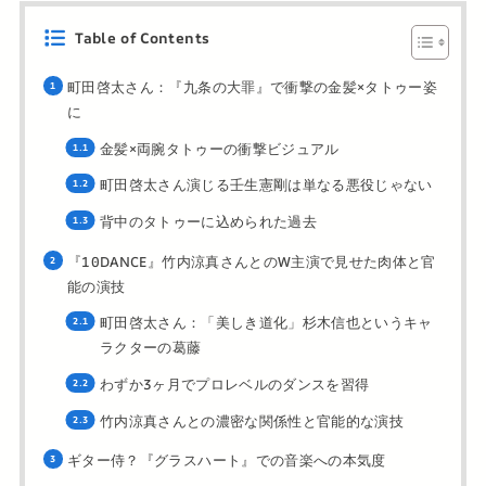
Table of Contents
町田啓太さん：『九条の大罪』で衝撃の金髪×タトゥー姿
に
金髪×両腕タトゥーの衝撃ビジュアル
町田啓太さん演じる壬生憲剛は単なる悪役じゃない
背中のタトゥーに込められた過去
『10DANCE』竹内涼真さんとのW主演で見せた肉体と官
能の演技
町田啓太さん：「美しき道化」杉木信也というキャ
ラクターの葛藤
わずか3ヶ月でプロレベルのダンスを習得
竹内涼真さんとの濃密な関係性と官能的な演技
ギター侍？『グラスハート』での音楽への本気度