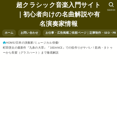
超クラシック音楽入門サイト
SEARCH
｜初心者向けの名曲解説や有
名演奏家情報
ホーム
お問い合わせ
お仕事・広告掲載ご依頼ページ｜記事制作・SEO・P
HOME
日本の演奏家
ミュージカル俳優
町田啓太の最新作『九条の大罪』『10DANCE』での役作りがヤバい！筋肉・タトゥ
ーから長髪（グラスハート）まで徹底解説