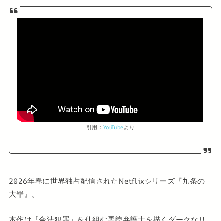
引用：
YouTube
より
2026年春に世界独占配信されたNetflixシリーズ『九条の
大罪』。
本作は「合法犯罪」を仕組む悪徳弁護士を描くダークなリ