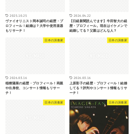
2025.10.25
2026.04.22
ヴァイオリニスト岡本誠司の経歴・プ
【日経新聞読んでます】牛田智大の経
ロフィール！結婚は？大学や使用楽器
歴・プロフィール。現在はイケメンで
もリサーチ！
結婚してる？父親はどんな人？
日本の演奏家
日本の演奏家
2026.03.16
2026.03.16
稲積陽菜の経歴・プロフィール！両親
上原彩子の経歴・プロフィール！結婚
や出身校、コンサート情報もリサー
してる？評判やコンサート情報もリサ
チ！
ーチ！
日本の演奏家
日本の演奏家