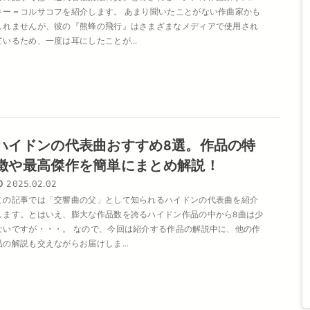
キー＝コルサコフを紹介します。 あまり聞いたことがない作曲家かも
しれませんが、彼の『熊蜂の飛行』はさまざまなメディアで使用され
ているため、一度は耳にしたことが...
ハイドンの代表曲おすすめ8選。作品の特
徴や最高傑作を簡単にまとめ解説！
2025.02.02
この記事では「交響曲の父」として知られるハイドンの代表曲を紹介
します。とはいえ、膨大な作品数を誇るハイドン作品の中から8曲は少
ないですが・・・。 なので、今回は紹介する作品の解説中に、他の作
品の解説も交えながらお届けしま...