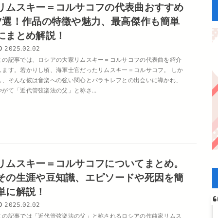
リムスキー＝コルサコフの代表曲おすすめ
7選！作品の特徴や魅力、最高傑作も簡単
にまとめ解説！
2025.02.02
この記事では、ロシアの大家リムスキー＝コルサコフの代表曲を紹介
します。若かりし頃、海軍士官だったリムスキー＝コルサコフ。 しか
し、そんな彼は音楽への強い関心とバラキレフとの出会いに導かれ、
やがて「近代管弦楽法の父」と称さ...
リムスキー＝コルサコフについてまとめ。
その生涯や豆知識、エピソードや死因を簡
単に解説！
2025.02.02
この記事では「近代管弦楽法の父」と称されるロシアの作曲家リムス