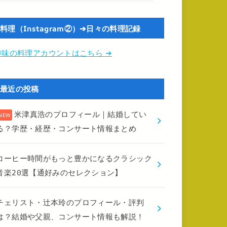
料理（Instagram②）➔日々の料理記録
趣味の料理アカウントはこちら ➔
最近の投稿
米津真浩のプロフィール｜結婚してい
る？学歴・経歴・コンサート情報まとめ
コーヒー時間がもっと豊かになるクラシック
音楽20選【通好みのセレクション】
チェリスト・辻本玲のプロフィール・評判
は？結婚や父親、コンサート情報も解説！