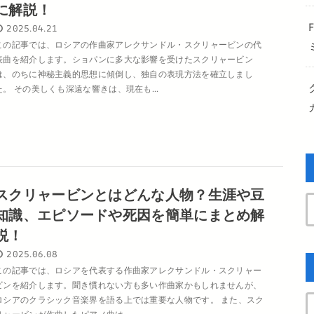
に解説！
2025.04.21
この記事では、ロシアの作曲家アレクサンドル・スクリャービンの代
表曲を紹介します。ショパンに多大な影響を受けたスクリャービン
は、のちに神秘主義的思想に傾倒し、独自の表現方法を確立しまし
た。 その美しくも深遠な響きは、現在も...
スクリャービンとはどんな人物？生涯や豆
知識、エピソードや死因を簡単にまとめ解
説！
2025.06.08
この記事では、ロシアを代表する作曲家アレクサンドル・スクリャー
ビンを紹介します。聞き慣れない方も多い作曲家かもしれませんが、
ロシアのクラシック音楽界を語る上では重要な人物です。 また、スク