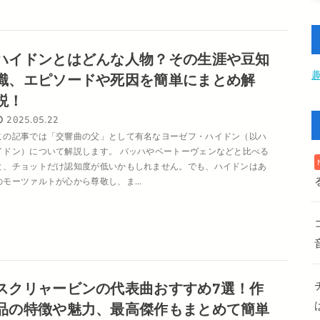
ハイドンとはどんな人物？その生涯や豆知
識、エピソードや死因を簡単にまとめ解
説！
2025.05.22
この記事では「交響曲の父」として有名なヨーゼフ・ハイドン（以ハ
イドン）について解説します。 バッハやベートーヴェンなどと比べる
と、チョットだけ認知度が低いかもしれません。でも、ハイドンはあ
のモーツァルトが心から尊敬し、ま...
スクリャービンの代表曲おすすめ7選！作
品の特徴や魅力、最高傑作もまとめて簡単