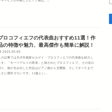
リャービンが作曲したピアノ曲は、...
プロコフィエフの代表曲おすすめ11選！作
品の特徴や魅力、最高傑作も簡単に解説！
2025.05.05
この記事では天才作曲家セルゲイ・プロコフィエフの代表曲を紹介し
ます。「モーツアルトの再来」と称されたプロコフィエフ。 その名の
通り、彼が生み出した作品はピアノ曲から交響曲、そしてオペラまで
まさに傑作ぞろいです。11曲とい...