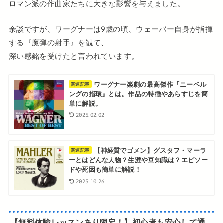
ロマン派の作曲家たちに大きな影響を与えました。
余談ですが、ワーグナーは9歳の頃、ウェーバー自身が指揮
する『魔弾の射手』を観て、
深い感銘を受けたと言われています。
ワーグナー楽劇の最高傑作『ニーベル
関連記事
ングの指環』とは。作品の特徴やあらすじを簡
単に解説。
2025.02.02
【神経質でゴメン】グスタフ・マーラ
関連記事
ーとはどんな人物？生涯や豆知識は？エピソー
ドや死因も簡単に解説！
2025.10.26
【無料体験レッスンあり
限定！
】
初心者も安心して通