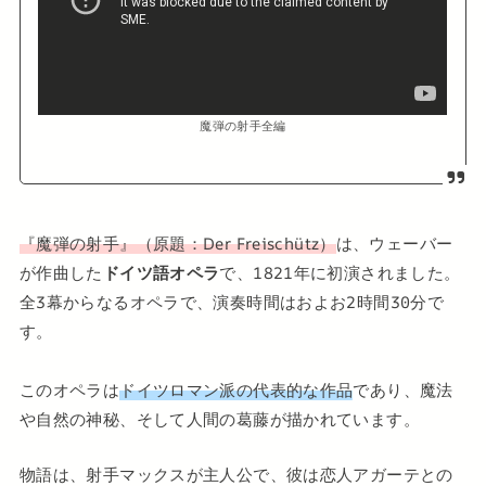
魔弾の射手全編
『魔弾の射手』（原題：Der Freischütz）
は、ウェーバー
が作曲した
ドイツ語オペラ
で、1821年に初演されました。
全3幕からなるオペラで、演奏時間はおよお2時間30分で
す。
このオペラは
ドイツロマン派の代表的な作品
であり、魔法
や自然の神秘、そして人間の葛藤が描かれています。
物語は、射手マックスが主人公で、彼は恋人アガーテとの