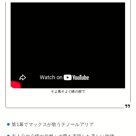
そよ風そよぐ緑の林で
第1幕でマックスが歌うテノールアリア