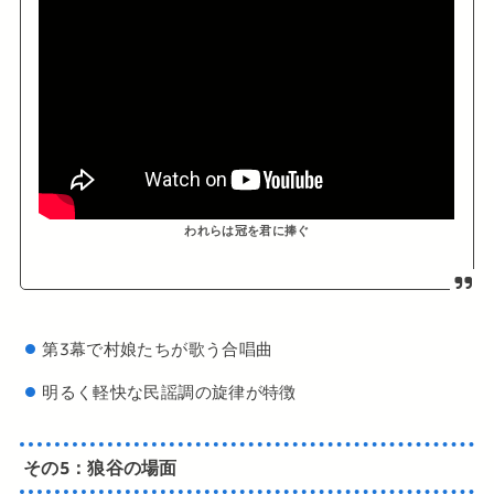
われらは冠を君に捧ぐ
第3幕で村娘たちが歌う合唱曲
明るく軽快な民謡調の旋律が特徴
その5：
狼谷の場面