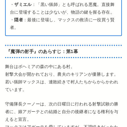
・
ザミエル
：「黒い猟師」とも呼ばれる悪魔。直接舞
台に登場することは少ないが、物語の鍵を握る存在。
・
隠者
：最後に登場し、マックスの救済に一役買う賢
者。
『魔弾の射手』のあらすじ：第1幕
舞台はボヘミアの森の中にある村。
射撃大会が開かれており、農夫のキリアンが優勝します。
若い猟師マックスは、連敗続きで村人たちからからかわれ
ています。
守備隊長クーノーは、次の日曜日に行われる射撃試験の勝
者に、娘アガーテとの結婚と自分の後継者になる権利を与
えると宣言。
マックスはアガーテを愛していますが、不調続きだったた