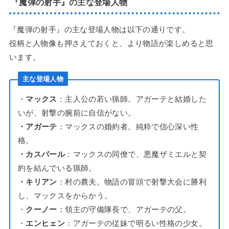
『魔弾の射手』の主な登場人物
『魔弾の射手』の主な登場人物は以下の通りです。
役柄と人物像も押さえておくと、より物語が楽しめると思
います。
主な登場人物
・
マックス
：主人公の若い猟師。アガーテと結婚した
いが、射撃の腕前に自信がない。
・アガーテ
：マックスの婚約者。純粋で信心深い性
格。
・カスパール
：マックスの同僚で、悪魔ザミエルと契
約を結んでいる猟師。
・キリアン
：村の農夫。物語の冒頭で射撃大会に勝利
し、マックスをからかう。
・
クーノー
：領主の守備隊長で、アガーテの父。
・
エンヒェン
：アガーテの従妹で明るい性格の少女。