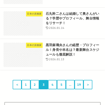
石丸幹二さんは結婚して奥さんがい
日本の演奏家
る？学歴やプロフィール、舞台情報
をリサーチ！
2026.01.14
黒羽麻璃央さんの経歴・プロフィー
日本の演奏家
ル！身長や本名は？最新舞台スケジ
ュールも徹底解説！
2026.01.13
＜
1
2
3
4
5
…
19
＞
検