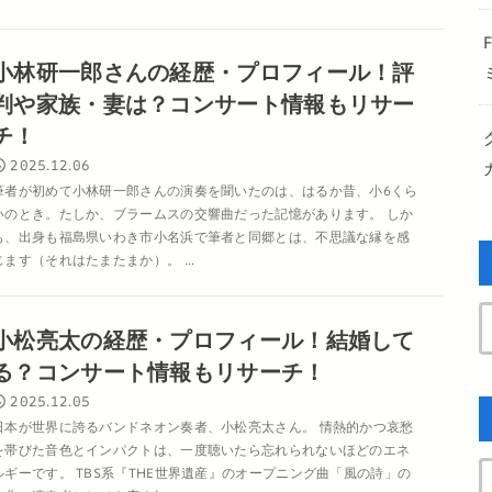
小林研一郎さんの経歴・プロフィール！評
判や家族・妻は？コンサート情報もリサー
チ！
2025.12.06
筆者が初めて小林研一郎さんの演奏を聞いたのは、はるか昔、小6くら
いのとき。たしか、ブラームスの交響曲だった記憶があります。 しか
も、出身も福島県いわき市小名浜で筆者と同郷とは、不思議な縁を感
じます（それはたまたまか）。 ...
小松亮太の経歴・プロフィール！結婚して
る？コンサート情報もリサーチ！
2025.12.05
日本が世界に誇るバンドネオン奏者、小松亮太さん。 情熱的かつ哀愁
を帯びた音色とインパクトは、一度聴いたら忘れられないほどのエネ
ルギーです。 TBS系『THE世界遺産』のオープニング曲「風の詩」の