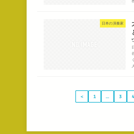
日本の演奏家
＜
1
…
3