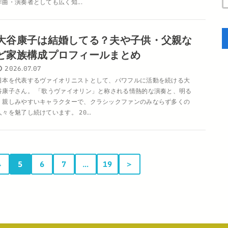
作曲・演奏者としても広く知...
大谷康子は結婚してる？夫や子供・父親な
ど家族構成プロフィールまとめ
2026.07.07
日本を代表するヴァイオリニストとして、パワフルに活動を続ける大
谷康子さん。 「歌うヴァイオリン」と称される情熱的な演奏と、明る
く親しみやすいキャラクターで、クラシックファンのみならず多くの
人々を魅了し続けています。 20...
4
5
6
7
…
19
＞