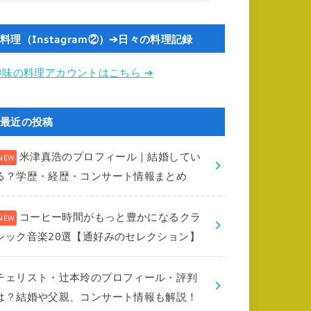
料理（Instagram②）➔日々の料理記録
趣味の料理アカウントはこちら ➔
最近の投稿
米津真浩のプロフィール｜結婚してい
る？学歴・経歴・コンサート情報まとめ
コーヒー時間がもっと豊かになるクラ
シック音楽20選【通好みのセレクション】
チェリスト・辻本玲のプロフィール・評判
は？結婚や父親、コンサート情報も解説！