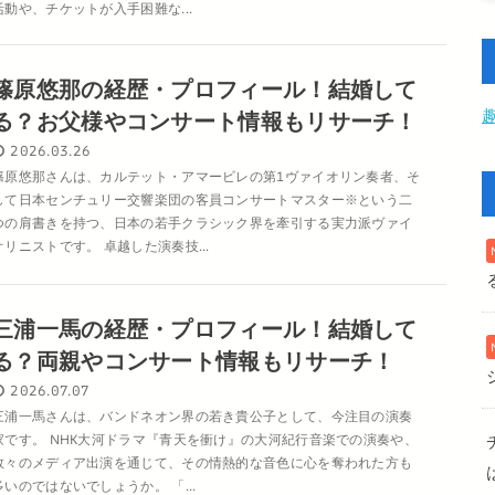
活動や、チケットが入手困難な...
篠原悠那の経歴・プロフィール！結婚して
る？お父様やコンサート情報もリサーチ！
2026.03.26
篠原悠那さんは、カルテット・アマービレの第1ヴァイオリン奏者、そ
して日本センチュリー交響楽団の客員コンサートマスター※という二
つの肩書きを持つ、日本の若手クラシック界を牽引する実力派ヴァイ
オリニストです。 卓越した演奏技...
三浦一馬の経歴・プロフィール！結婚して
る？両親やコンサート情報もリサーチ！
2026.07.07
三浦一馬さんは、バンドネオン界の若き貴公子として、今注目の演奏
家です。 NHK大河ドラマ『青天を衝け』の大河紀行音楽での演奏や、
数々のメディア出演を通じて、その情熱的な音色に心を奪われた方も
多いのではないでしょうか。 「...