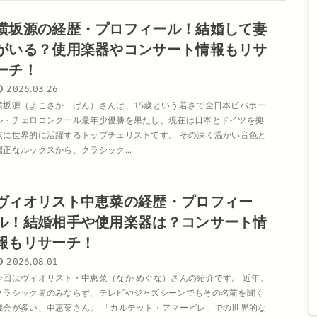
横坂源の経歴・プロフィール！結婚して妻
がいる？使用楽器やコンサート情報もリサ
ーチ！
2026.03.26
横坂源（よこさか げん）さんは、15歳という若さで全日本ビバホー
ル・チェロコンクール最年少優勝を果たし、現在は日本とドイツを拠
点に世界的に活躍するトップチェリストです。 その深く温かい音色と
端正なルックスから、クラシック...
ヴィオリスト中恵菜の経歴・プロフィー
ル！結婚相手や使用楽器は？コンサート情
報もリサーチ！
2026.08.01
今回はヴィオリスト・中恵菜（なか めぐな）さんの紹介です。 近年、
クラシック界のみならず、テレビやジャズシーンでもその名前を聞く
機会が多い、中恵菜さん。 「カルテット・アマービレ」での世界的な