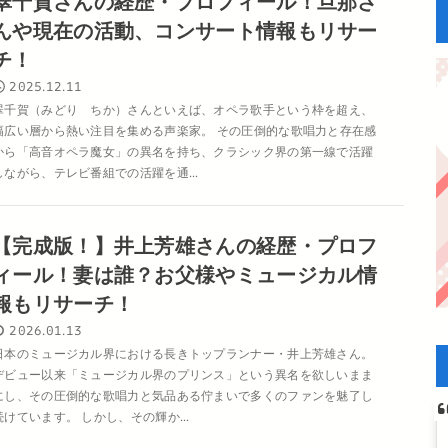
翠千賀さんの経歴・プロフィール！旦那さ
んや現在の活動、コンサート情報もリサー
チ！
2025.12.11
翠千賀（みどり ちか）さんといえば、オペラ歌手という枠を超え、
幅広い層から熱い注目を集める声楽家。 その圧倒的な歌唱力と存在感
から「高音オペラ魔女」の異名を持ち、クラシック界の第一線で活躍
しながら、テレビ番組での活躍を通...
【完成版！】井上芳雄さんの経歴・プロフ
ィール！妻は誰？お父様やミュージカル情
報もリサーチ！
2026.01.13
日本のミュージカル界における長きトップランナー・井上芳雄さん。
デビュー以来「ミュージカル界のプリンス」という異名を欲しいまま
にし、その圧倒的な歌唱力と気品ある佇まいで多くのファンを魅了し
続けています。 しかし、その輝か...