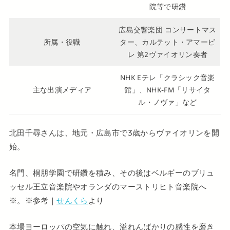
院等で研鑽
広島交響楽団 コンサートマス
所属・役職
ター、カルテット・アマービ
レ 第2ヴァイオリン奏者
NHK Eテレ「クラシック音楽
主な出演メディア
館」、NHK-FM「リサイタ
ル・ノヴァ」など
北田千尋さんは、地元・広島市で3歳からヴァイオリンを開
始。
名門、桐朋学園で研鑽を積み、その後はベルギーのブリュ
ッセル王立音楽院やオランダのマーストリヒト音楽院へ
※。※参考｜
せんくら
より
本場ヨーロッパの空気に触れ、溢れんばかりの感性を磨き