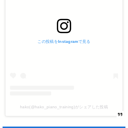
この投稿をInstagramで見る
hako(@hako_piano_training)がシェアした投稿