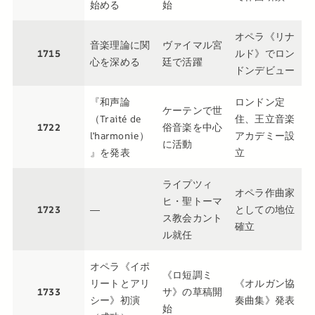
始める
始
オペラ《リナ
音楽理論に関
ヴァイマル宮
1715
ルド》でロン
心を深める
廷で活躍
ドンデビュー
『和声論
ロンドン定
ケーテンで世
（Traité de
住、王立音楽
1722
俗音楽を中心
l’harmonie）
アカデミー設
に活動
』を発表
立
ライプツィ
オペラ作曲家
ヒ・聖トーマ
1723
―
としての地位
ス教会カント
確立
ル就任
オペラ《イポ
《ロ短調ミ
リートとアリ
《オルガン協
1733
サ》の草稿開
シー》初演
奏曲集》発表
始