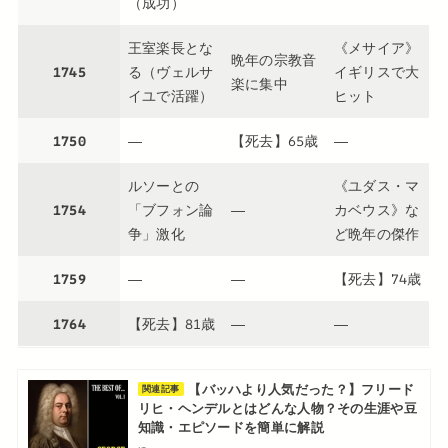
（成功）
王室楽長とな
《メサイア》
晩年の宗教音
1745
る（ヴェルサ
イギリスで大
楽に集中
イユで活躍）
ヒット
1750
―
【死去】65歳
―
ルソーとの
《ユダス・マ
1754
「ブフォン論
―
カベウス》な
争」激化
ど晩年の傑作
1759
―
―
【死去】74歳
1764
【死去】81歳
―
―
【バッハより人気だった？】フリード
関連記事
リヒ・ヘンデルとはどんな人物？その生涯や豆
知識・エピソードを簡単に解説