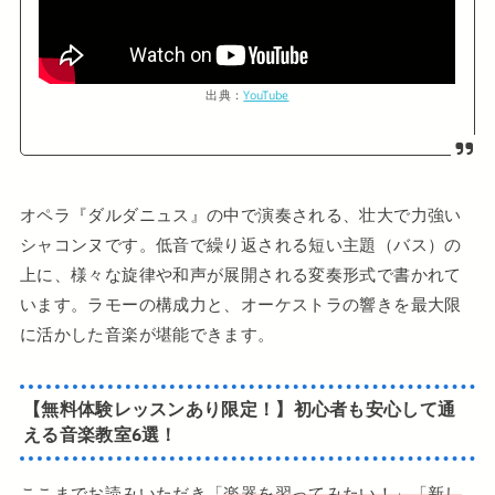
出典：
YouTube
オペラ『ダルダニュス』の中で演奏される、壮大で力強い
シャコンヌです。低音で繰り返される短い主題（バス）の
上に、様々な旋律や和声が展開される変奏形式で書かれて
います。ラモーの構成力と、オーケストラの響きを最大限
に活かした音楽が堪能できます。
【無料体験レッスンあり
限定！
】
初心者も安心して通
える
音楽教室6選
！
ここまでお読みいただき「
楽器を習ってみたい！」「新し