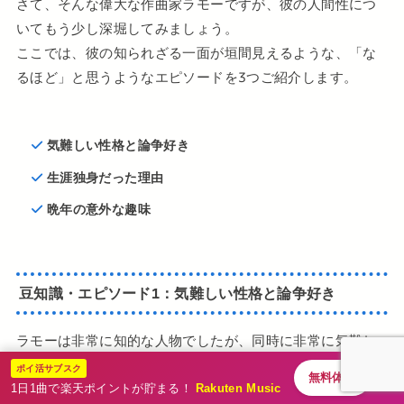
さて、そんな偉大な作曲家ラモーですが、彼の人間性につ
いてもう少し深堀してみましょう。
ここでは、彼の知られざる一面が垣間見えるような、「な
るほど」と思うようなエピソードを3つご紹介します。
気難しい性格と論争好き
生涯独身だった理由
晩年の意外な趣味
豆知識・エピソード1：気難しい性格と論争好き
ラモーは非常に知的な人物でしたが、同時に非常に気難し
い性格であったと言われています。自分の音楽理論や考え
ポイ活サブスク
無料体験
方に対して強い信念を持っており、それを巡ってしばしば
1日1曲で楽天ポイントが貯まる！
Rakuten Music