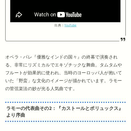
出典：
YouTube
オペラ・バレ『優雅なインドの国々』の終幕で演奏され
る、非常にリズミカルでエキゾチックな舞曲。タムタムや
フルートが効果的に使われ、当時のヨーロッパ人が抱いて
いた「野蛮」な文化のイメージが描かれています。ラモー
の管弦楽法の妙が光る人気曲です。
ラモーの代表曲
その2：
『カストールとポリュックス』
より序曲