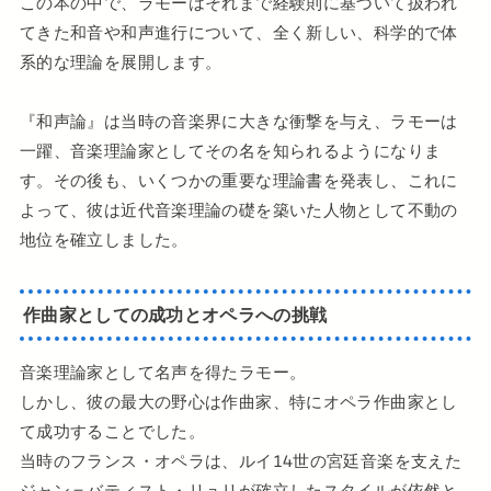
この本の中で、ラモーはそれまで経験則に基づいて扱われ
てきた和音や和声進行について、全く新しい、科学的で体
系的な理論を展開します。
『和声論』は当時の音楽界に大きな衝撃を与え、ラモーは
一躍、音楽理論家としてその名を知られるようになりま
す。その後も、いくつかの重要な理論書を発表し、これに
よって、彼は近代音楽理論の礎を築いた人物として不動の
地位を確立しました。
作曲家としての成功とオペラへの挑戦
音楽理論家として名声を得たラモー。
しかし、彼の最大の野心は作曲家、特にオペラ作曲家とし
て成功することでした。
当時のフランス・オペラは、ルイ14世の宮廷音楽を支えた
ジャン＝バティスト・リュリが確立したスタイルが依然と