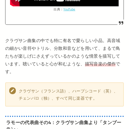
出典：
YouTube
クラヴサン曲集の中でも特に有名で愛らしい小品。高音域
の細かい音符やトリル、分散和音などを用いて、まるで鳥
たちが楽しげにさえずっているかのような情景を描写して
います。聴いていると心が和むような、
描写音楽の傑作
で
す。
クラヴサン（フランス語）、ハープシコード（英）、
チェンバロ（独）、すべて同じ楽器です。
ラモーの代表曲
その4：
クラヴサン曲集より「タンブー
ラン」