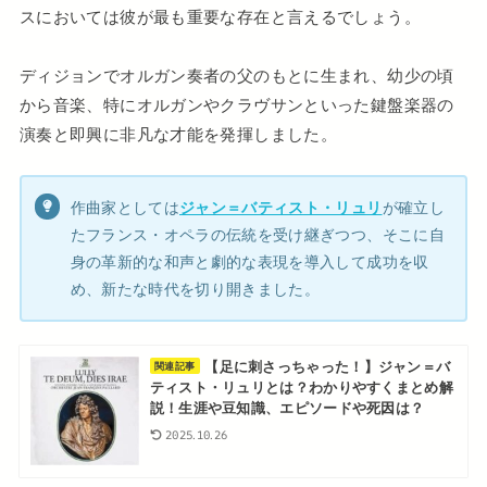
スにおいては彼が最も重要な存在と言えるでしょう。
ディジョンでオルガン奏者の父のもとに生まれ、幼少の頃
から音楽、特にオルガンやクラヴサンといった鍵盤楽器の
演奏と即興に非凡な才能を発揮しました。
作曲家としては
ジャン＝バティスト・リュリ
が確立し
たフランス・オペラの伝統を受け継ぎつつ、そこに自
身の革新的な和声と劇的な表現を導入して成功を収
め、新たな時代を切り開きました。
【足に刺さっちゃった！】ジャン＝バ
関連記事
ティスト・リュリとは？わかりやすくまとめ解
説！生涯や豆知識、エピソードや死因は？
2025.10.26