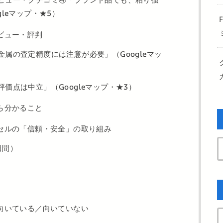
gleマップ・★5）
ビュー・評判
属の査定精度には注意が必要」（Googleマッ
価点は中立」（Googleマップ・★3）
ら分かること
セルの「信頼・安全」の取り組み
日間）
向いている／向いていない