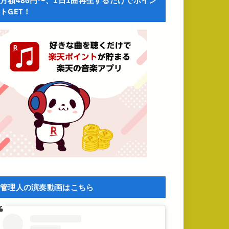
月額480円〜、1日1曲再生するだけでポイン
トGET！
管理人の演奏動画はこちら