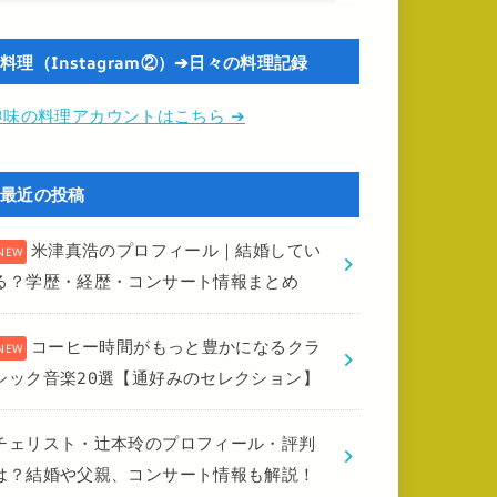
料理（Instagram②）➔日々の料理記録
趣味の料理アカウントはこちら ➔
最近の投稿
米津真浩のプロフィール｜結婚してい
る？学歴・経歴・コンサート情報まとめ
コーヒー時間がもっと豊かになるクラ
シック音楽20選【通好みのセレクション】
チェリスト・辻本玲のプロフィール・評判
は？結婚や父親、コンサート情報も解説！