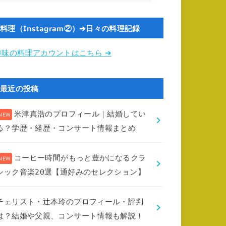
料理（Instagram②）➔日々の料理記録
趣味の料理アカウントはこちら ➔
最近の投稿
米津真浩のプロフィール｜結婚してい
る？学歴・経歴・コンサート情報まとめ
コーヒー時間がもっと豊かになるクラ
シック音楽20選【通好みのセレクション】
チェリスト・辻本玲のプロフィール・評判
は？結婚や父親、コンサート情報も解説！