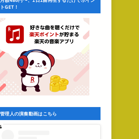
月額480円〜、1日1曲再生するだけでポイン
トGET！
管理人の演奏動画はこちら