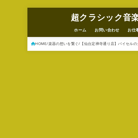
超クラシック音
ホーム
お問い合わせ
お仕
HOME
楽器の想いを繋ぐ
【仙台定禅寺通り店】バイセルの