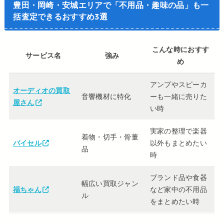
豊田・岡崎・安城エリアで「不用品・趣味の品」も一
括査定できるおすすめ3選
こんな時におすす
サービス名
強み
め
アンプやスピーカ
オーディオの買取
音響機材に特化
ーも一緒に売りた
屋さん
い時
実家の整理で楽器
着物・切手・骨董
バイセル
以外もまとめたい
品
時
ブランド品や食器
幅広い買取ジャン
福ちゃん
など家中の不用品
ル
をまとめたい時