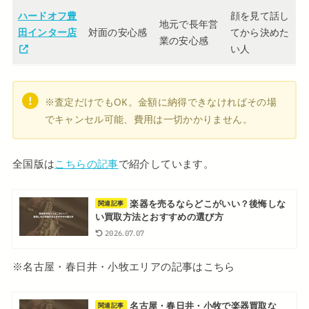
ハードオフ豊
顔を見て話し
地元で長年営
田インター店
対面の安心感
てから決めた
業の安心感
い人
※査定だけでもOK。金額に納得できなければその場
でキャンセル可能、費用は一切かかりません。
全国版は
こちらの記事
で紹介しています。
楽器を売るならどこがいい？後悔しな
関連記事
い買取方法とおすすめの選び方
2026.07.07
※名古屋・春日井・小牧エリアの記事はこちら
名古屋・春日井・小牧で楽器買取な
関連記事