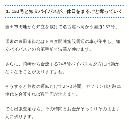
1. 153号と知立バイパスが、休日をまるごと奪っていく
豊田市街地から知立を抜けて名古屋へ向かう国道153号。
週末の豊田市街地はトヨタ関連施設周辺の車が集中し、知
立バイパスとの合流手前で渋滞が伸びます。
さらに、岡崎から合流する248号バイパスも夕方には動か
なくなることがありますよね。
そうすると往復の運転だけで2〜3時間、ガソリン代と駐車
場代を合算すれば数千円が消えます。
でも出張査定なら、その時間とお金がそっくりそのまま手
元に残ります。