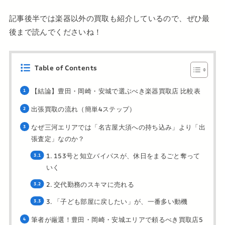
記事後半では楽器以外の買取も紹介しているので、ぜひ最
後まで読んでくださいね！
Table of Contents
【結論】豊田・岡崎・安城で選ぶべき楽器買取店 比較表
出張買取の流れ（簡単4ステップ）
なぜ三河エリアでは「名古屋大須への持ち込み」より「出
張査定」なのか？
1. 153号と知立バイパスが、休日をまるごと奪って
いく
2. 交代勤務のスキマに売れる
3. 「子ども部屋に戻したい」が、一番多い動機
筆者が厳選！豊田・岡崎・安城エリアで頼るべき買取店5