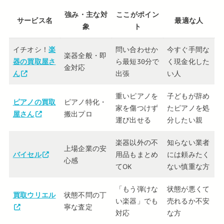
強み・主な対
ここがポイン
サービス名
最適な人
象
ト
イチオシ！
楽
問い合わせか
今すぐ手間な
楽器全般・即
器の買取屋さ
ら最短30分で
く現金化した
金対応
ん
出張
い人
重いピアノを
子どもが辞め
ピアノの買取
ピアノ特化・
家を傷つけず
たピアノを処
屋さん
搬出プロ
運び出せる
分したい親
楽器以外の不
知らない業者
上場企業の安
バイセル
用品もまとめ
には頼みたく
心感
てOK
ない慎重な方
「もう弾けな
状態が悪くて
買取ウリエル
状態不問の丁
い楽器」でも
売れるか不安
寧な査定
対応
な方