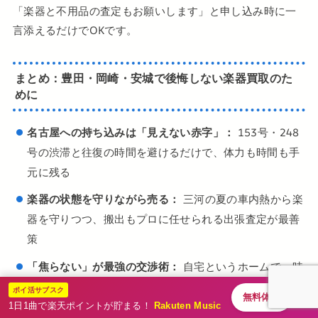
「楽器と不用品の査定もお願いします」と申し込み時に一
言添えるだけでOKです。
まとめ：豊田・岡崎・安城で後悔しない楽器買取のた
めに
名古屋への持ち込みは「見えない赤字」：
153号・248
号の渋滞と往復の時間を避けるだけで、体力も時間も手
元に残る
楽器の状態を守りながら売る：
三河の夏の車内熱から楽
器を守りつつ、搬出もプロに任せられる出張査定が最善
策
「焦らない」が最強の交渉術：
自宅というホームで、時
間を気にせず話せる環境が限界価格を引き出す
ポイ活サブスク
無料体験
1日1曲で楽天ポイントが貯まる！
Rakuten Music
「時間ができたら名古屋まで売りに行こう」と放置してい