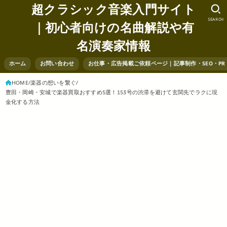
超クラシック音楽入門サイト
SEARCH
｜初心者向けの名曲解説や有
名演奏家情報
ホーム
お問い合わせ
お仕事・広告掲載ご依頼ページ｜記事制作・SEO・P
HOME
楽器の想いを繋ぐ
豊田・岡崎・安城で楽器買取おすすめ5選！153号の渋滞を避けて玄関先でラクに現
金化する方法