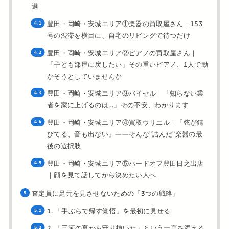
選
豊田・岡崎・安城エリア①楽器の買取屋さん｜153
号の渋滞を横目に、自宅のリビングで待つだけ
豊田・岡崎・安城エリア②ピアノの買取屋さん｜
「子ども部屋に戻したい」その重いピアノ、1人で動
かそうとしていませんか
豊田・岡崎・安城エリア③バイセル｜「知らない業
者を家に上げるのは…」その不安、わかります
豊田・岡崎・安城エリア④買取ウリエル｜「弦が錆
びてる、音も出ない」——そんな”詰んだ”楽器の最
後の選択肢
豊田・岡崎・安城エリア⑤ハードオフ豊田日之出店
｜顔を見て話してから決めたい人へ
査定員に足元を見させないための「3つの戦略」
1. 「手ぶらで帰す覚悟」を最初に見せる
2. 「三河の夏から守り抜いた」という一言を添える