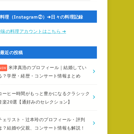
料理（Instagram②）➔日々の料理記録
趣味の料理アカウントはこちら ➔
最近の投稿
米津真浩のプロフィール｜結婚してい
る？学歴・経歴・コンサート情報まとめ
コーヒー時間がもっと豊かになるクラシック
音楽20選【通好みのセレクション】
チェリスト・辻本玲のプロフィール・評判
は？結婚や父親、コンサート情報も解説！