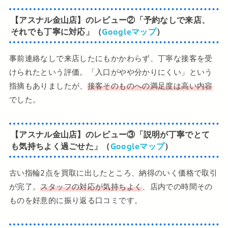
【アスナル金山店】の
レビュー②
「予約なしで来店、
それでも丁寧に対応」（
Googleマップ
）
事前連絡なしで来店したにもかかわらず、丁寧な接客を受
けられたという評価。「入口がやや分かりにくい」という
指摘もありましたが、
接客そのものへの満足度は高い内容
でした。
【アスナル金山店】の
レビュー③
「説明が丁寧でとて
も気持ちよく過ごせた」（
Googleマップ
）
古い指輪2点を買取に出したところ、納得のいく価格で取引
が完了。
スタッフの対応が気持ちよく
、店内での時間その
ものを好意的に振り返る口コミです。