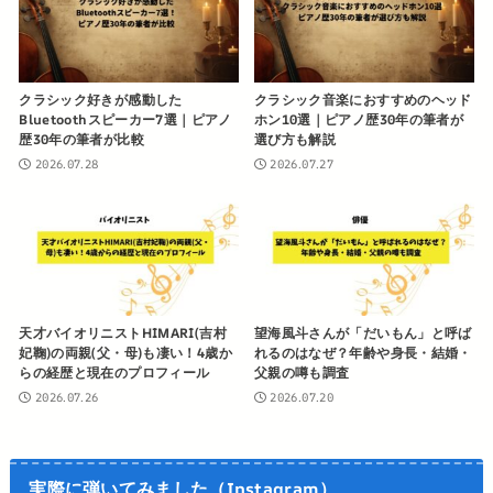
クラシック好きが感動した
クラシック音楽におすすめのヘッド
Bluetoothスピーカー7選｜ピアノ
ホン10選｜ピアノ歴30年の筆者が
歴30年の筆者が比較
選び方も解説
2026.07.28
2026.07.27
天才バイオリニストHIMARI(吉村
望海風斗さんが「だいもん」と呼ば
妃鞠)の両親(父・母)も凄い！4歳か
れるのはなぜ？年齢や身長・結婚・
らの経歴と現在のプロフィール
父親の噂も調査
2026.07.26
2026.07.20
実際に弾いてみました（Instagram）