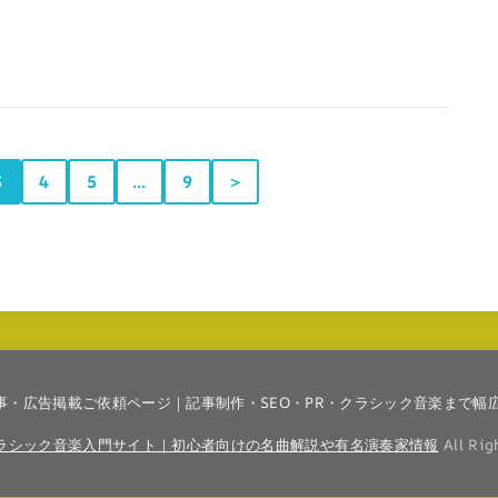
3
4
5
…
9
＞
事・広告掲載ご依頼ページ｜記事制作・SEO・PR・クラシック音楽まで幅
ラシック音楽入門サイト｜初心者向けの名曲解説や有名演奏家情報
All Rig