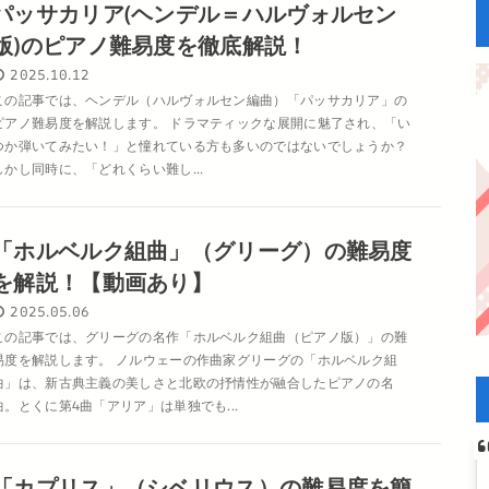
パッサカリア(ヘンデル＝ハルヴォルセン
版)のピアノ難易度を徹底解説！
2025.10.12
この記事では、ヘンデル（ハルヴォルセン編曲）「パッサカリア」の
ピアノ難易度を解説します。 ドラマティックな展開に魅了され、「い
つか弾いてみたい！」と憧れている方も多いのではないでしょうか？
しかし同時に、「どれくらい難し...
「ホルベルク組曲」（グリーグ）の難易度
を解説！【動画あり】
2025.05.06
この記事では、グリーグの名作「ホルベルク組曲（ピアノ版）」の難
易度を解説します。 ノルウェーの作曲家グリーグの「ホルベルク組
曲」は、新古典主義の美しさと北欧の抒情性が融合したピアノの名
曲。とくに第4曲「アリア」は単独でも...
「カプリス」（シベリウス）の難易度を簡