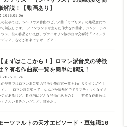
単解説！【動画あり】
2025.05.06
この記事では、シベリウス作曲のピアノ曲「カプリス」の難易度につ
いて解説します。 フィンランドが生んだ偉大な作曲家、ジャン・シベ
リウス。彼の作品といえば、ヴァイオリン協奏曲や交響詩「フィンラ
ンディア」などが有名ですが、ピア...
【まずはここから！】ロマン派音楽の特徴
は？有名作曲家一覧を簡単に解説！
2025.10.26
この記事ではロマン派音楽の特徴や作曲家一覧をわかりやすく紹介し
ます。 「ロマン派音楽って、なんだか情熱的でドラマティックなイメ
ージがあるけど、具体的にどんな特徴があるの？」「有名な作曲家は
たくさんいるみたいだけど、誰をお...
モーツァルトの天才エピソード・豆知識10