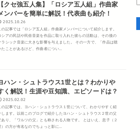
【クセ強五人集】「ロシア五人組」作曲家
メンバーを簡単に解説！代表曲も紹介！
2025.10.26
この記事では「ロシア五人組」作曲家メンバーについて紹介します。
ロシアの民話や民俗音楽を作品に取り入れた彼らの活動は、その後の
クラシック音楽に大きな影響を与えました。 その一方で、「作品は聴
いたことがあるけど、作曲者につい...
ヨハン・シュトラウス1世とは？わかりや
すく解説！生涯や豆知識、エピソードは？
2025.02.02
この記事では、ヨハン・シュトラウス１世について、わかりやすく紹
介します。以前このブログで紹介したヨハン・シュトラウス２世の父
であり、「ワルツの父」とも称される人物です。 とはいえ、息子（２
世）の方が有名なのでちょっと影に...