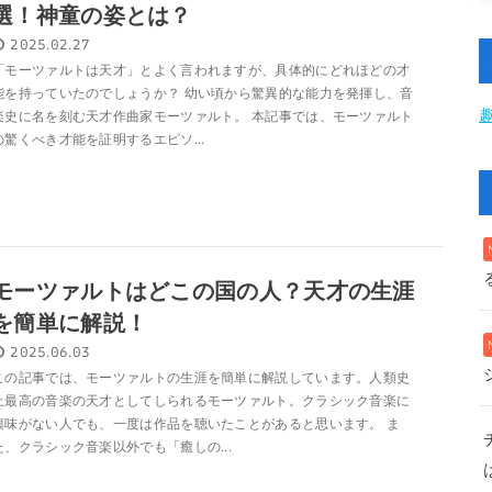
選！神童の姿とは？
2025.02.27
「モーツァルトは天才」とよく言われますが、具体的にどれほどの才
能を持っていたのでしょうか？ 幼い頃から驚異的な能力を発揮し、音
楽史に名を刻む天才作曲家モーツァルト。 本記事では、モーツァルト
の驚くべき才能を証明するエピソ...
モーツァルトはどこの国の人？天才の生涯
を簡単に解説！
2025.06.03
この記事では、モーツァルトの生涯を簡単に解説しています。人類史
上最高の音楽の天才としてしられるモーツァルト。クラシック音楽に
興味がない人でも、一度は作品を聴いたことがあると思います。 ま
た、クラシック音楽以外でも「癒しの...