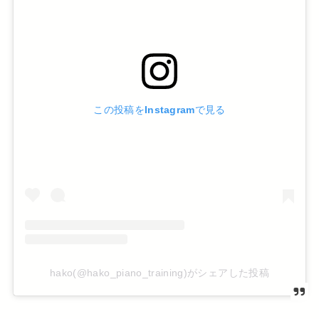
この投稿をInstagramで見る
hako(@hako_piano_training)がシェアした投稿