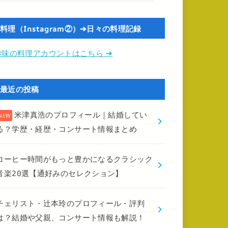
料理（Instagram②）➔日々の料理記録
趣味の料理アカウントはこちら ➔
最近の投稿
米津真浩のプロフィール｜結婚してい
る？学歴・経歴・コンサート情報まとめ
コーヒー時間がもっと豊かになるクラシック
音楽20選【通好みのセレクション】
チェリスト・辻本玲のプロフィール・評判
は？結婚や父親、コンサート情報も解説！