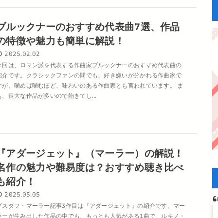
ブルックナーのおすすめ代表曲7選、作品
の特徴や魅力も簡単に解説！
2025.02.02
今回は、ロマン派を代表する作曲家ブルックナーのおすすめ代表曲の
紹介です。クラシックファンの間でも、好き嫌いが分かれる作曲家で
すが、噛めば噛むほど、味わいのある作曲家とも言われています。 ま
ぁ、長大な作品が多いので飽きてし...
『アダージェット』（マーラー）の解説！
名作の魅力や難易度は？おすすめ聴き比べ
も紹介！
2025.05.05
グスタフ・マーラー記事3作目は『アダージェット』の紹介です。マー
ラーが生み出した作品の中でも、もっとも人気がある1曲で、ルキノ・