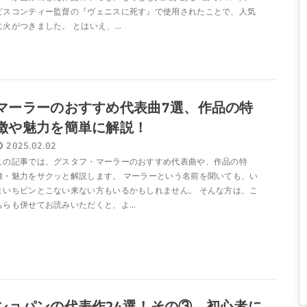
ビスコンティー監督の『ヴェニスに死す』で使用されたことで、人気
に火がつきました。 とはいえ、...
マーラーのおすすめ代表曲7選、作品の特
徴や魅力を簡単に解説！
2025.02.02
この記事では、グスタフ・マーラーのおすすめ代表曲や、作品の特
徴・魅力をサクッと解説します。 マーラーという名前を聞いても、い
まいちピンとこない来ない方もいるかもしれません。 そんな方は、こ
ちらも併せてお読みいただくと、よ...
ショパンの代表作24選！その③。初心者に