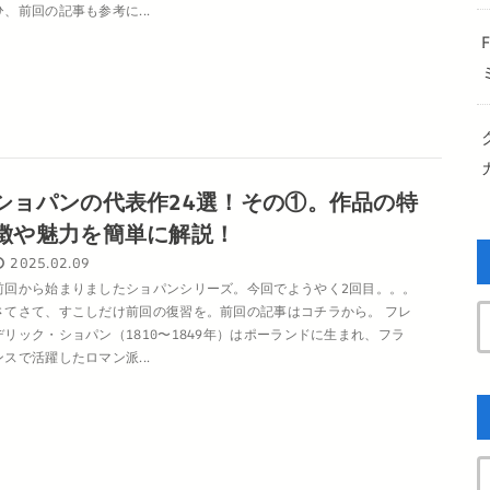
ひ、前回の記事も参考に...
ショパンの代表作24選！その①。作品の特
徴や魅力を簡単に解説！
2025.02.09
前回から始まりましたショパンシリーズ。今回でようやく2回目。。。
さてさて、すこしだけ前回の復習を。前回の記事はコチラから。 フレ
デリック・ショパン（1810〜1849年）はポーランドに生まれ、フラ
ンスで活躍したロマン派...