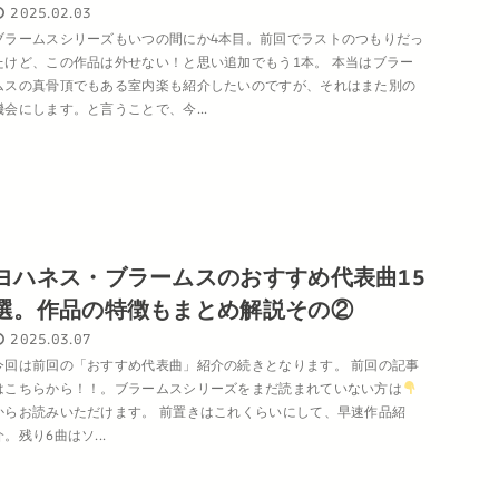
2025.02.03
ブラームスシリーズもいつの間にか4本目。前回でラストのつもりだっ
たけど、この作品は外せない！と思い追加でもう1本。 本当はブラー
ムスの真骨頂でもある室内楽も紹介したいのですが、それはまた別の
機会にします。と言うことで、今...
ヨハネス・ブラームスのおすすめ代表曲15
選。作品の特徴もまとめ解説その②
2025.03.07
今回は前回の「おすすめ代表曲」紹介の続きとなります。 前回の記事
はこちらから！！。ブラームスシリーズをまだ読まれていない方は
からお読みいただけます。 前置きはこれくらいにして、早速作品紹
介。残り6曲はソ...