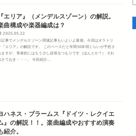
『エリア』（メンデルスゾーン）の解説。
楽曲構成や楽器編成は？
2025.05.22
本記事でメンデルスゾーン関連記事もいよいよ最後。今回はオラトリ
オ『エリア』の解説です。 このペースだと年間50本弱くらいが予想さ
れますが、筆者的にはもう少し頑張るつもりです（ほんとか？） それ
はさておき・・・。 今回紹介...
ヨハネス・ブラームス『ドイツ・レクイエ
ム』の解説！！。楽曲編成やおすすめ演奏
も紹介。