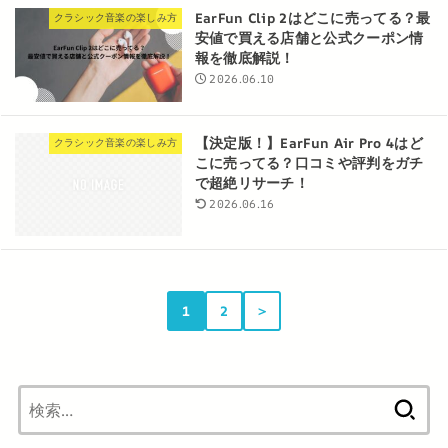
EarFun Clip 2はどこに売ってる？最
クラシック音楽の楽しみ方
安値で買える店舗と公式クーポン情
報を徹底解説！
2026.06.10
【決定版！】EarFun Air Pro 4はど
クラシック音楽の楽しみ方
こに売ってる？口コミや評判をガチ
で超絶リサーチ！
2026.06.16
1
2
＞
検
索: