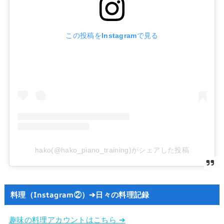
この投稿をInstagramで見る
hako(@hako_piano_training)がシェアした投稿
料理（Instagram②）➔日々の料理記録
趣味の料理アカウントはこちら ➔