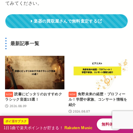
てみてください。
楽器の買取屋さんで無料査定する
最新記事一覧
読書にピッタリのおすすめク
角野未来の経歴・プロフィー
ラシック音楽15選！
ル！学歴や家族、コンサート情報を
紹介
2026.08.09
2026.08.07
ポイ活サブスク
無料体験
1日1曲で楽天ポイントが貯まる！
Rakuten Music