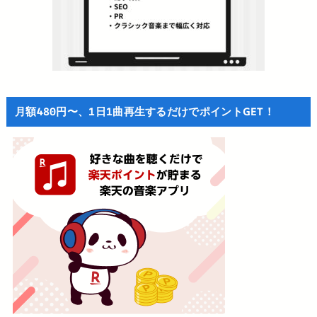
月額480円〜、1日1曲再生するだけでポイントGET！