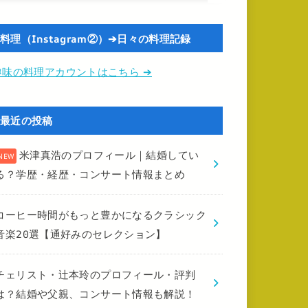
料理（Instagram②）➔日々の料理記録
趣味の料理アカウントはこちら ➔
最近の投稿
米津真浩のプロフィール｜結婚してい
る？学歴・経歴・コンサート情報まとめ
コーヒー時間がもっと豊かになるクラシック
音楽20選【通好みのセレクション】
チェリスト・辻本玲のプロフィール・評判
は？結婚や父親、コンサート情報も解説！