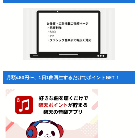
月額480円〜、1日1曲再生するだけでポイントGET！