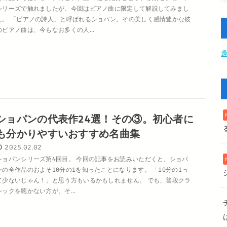
シリーズで触れましたが、今回はピアノ曲に限定して解説してみまし
た。 「ピアノの詩人」と呼ばれるショパン。その美しく感情豊かな彼
のピアノ曲は、今もなお多くの人...
ショパンの代表作24選！その③。初心者に
も分かりやすいおすすめ名曲集
2025.02.02
ショパンシリーズ第4回目。 今回の記事をお読みいただくと、ショパ
ンの全作品のおよそ10分の1を知ったことになります。 「10分の1っ
て少ないじゃん！」と思う方もいるかもしれません。 でも、普段クラ
シックを聴かない方が、そ...