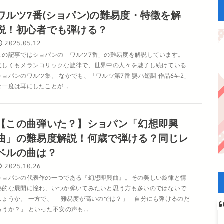
ワルツ7番(ショパン)の難易度・特徴を解
説！初心者でも弾ける？
2025.05.12
この記事ではショパンの「ワルツ7番」の難易度を解説しています。
美しくもメランコリックな旋律で、世界中の人々を魅了し続けている
ショパンのワルツ集。 なかでも、「ワルツ第7番 嬰ハ短調 作品64-2」
は一度は耳にしたことが...
【この曲弾いた？】ショパン「幻想即興
曲」の難易度解説！何歳で弾ける？同じレ
ベルの曲は？
2025.10.26
ショパンの代表作の一つである『幻想即興曲』。その美しい旋律と情
熱的な展開に憧れ、いつか弾いてみたいと思う方も多いのではないで
しょうか。 一方で、 「難易度が高いのでは？」「自分にも弾けるのだ
ろうか？」 といった不安の声も...