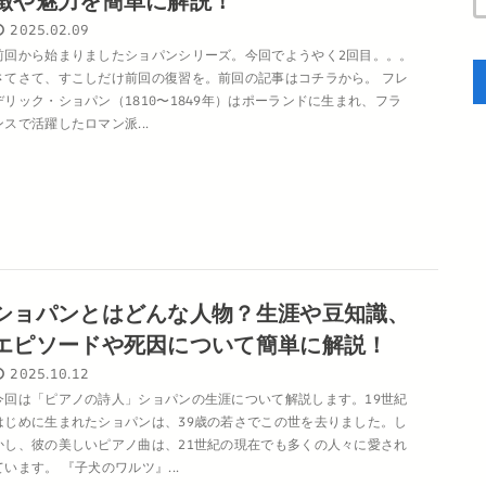
徴や魅力を簡単に解説！
2025.02.09
前回から始まりましたショパンシリーズ。今回でようやく2回目。。。
さてさて、すこしだけ前回の復習を。前回の記事はコチラから。 フレ
デリック・ショパン（1810〜1849年）はポーランドに生まれ、フラ
ンスで活躍したロマン派...
ショパンとはどんな人物？生涯や豆知識、
エピソードや死因について簡単に解説！
2025.10.12
今回は「ピアノの詩人」ショパンの生涯について解説します。19世紀
はじめに生まれたショパンは、39歳の若さでこの世を去りました。し
かし、彼の美しいピアノ曲は、21世紀の現在でも多くの人々に愛され
ています。 『子犬のワルツ』...