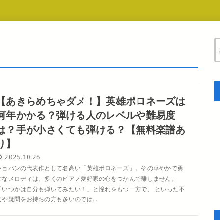
【あきらめちゃダメ！】英雄ポロネーズは
何年かかる？弾ける人のレベルや難易度
は？手が小さくても弾ける？【無料楽譜あ
り】
2025.10.26
ショパンの代表作として名高い「英雄ポロネーズ」。その華やかで勇
壮なメロディは、多くのピアノ愛好家の心をつかんで離しません。
「いつかは自分も弾いてみたい！」と憧れをもつ一方で、 といった不
安や疑問をお持ちの方も多いのでは...