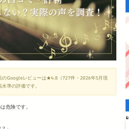
oogleレビューは★4.8（727件・2026年5月現
高水準の評価です。
のは危険です。
は？」