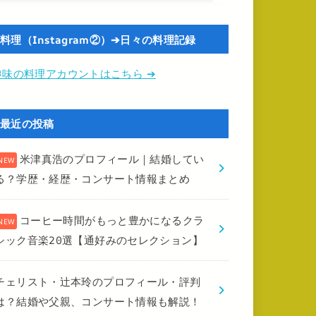
料理（Instagram②）➔日々の料理記録
趣味の料理アカウントはこちら ➔
最近の投稿
米津真浩のプロフィール｜結婚してい
る？学歴・経歴・コンサート情報まとめ
コーヒー時間がもっと豊かになるクラ
シック音楽20選【通好みのセレクション】
チェリスト・辻本玲のプロフィール・評判
は？結婚や父親、コンサート情報も解説！