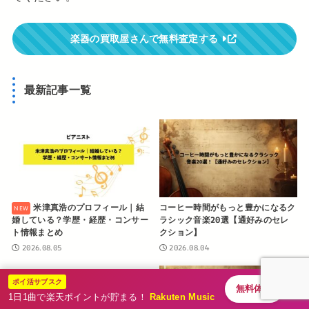
楽器の買取屋さんで無料査定する
最新記事一覧
米津真浩のプロフィール｜結
コーヒー時間がもっと豊かになるク
婚している？学歴・経歴・コンサー
ラシック音楽20選【通好みのセレ
ト情報まとめ
クション】
2026.08.05
2026.08.04
ポイ活サブスク
無料体験
1日1曲で楽天ポイントが貯まる！
Rakuten Music