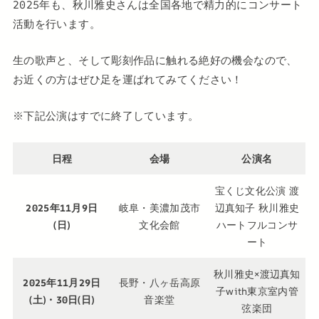
2025年も、秋川雅史さんは全国各地で精力的にコンサート
活動を行います。
生の歌声と、そして彫刻作品に触れる絶好の機会なので、
お近くの方はぜひ足を運ばれてみてください！
※下記公演はすでに終了しています。
日程
会場
公演名
宝くじ文化公演 渡
2025年11月9日
岐阜・美濃加茂市
辺真知子 秋川雅史
(日)
文化会館
ハートフルコンサ
ート
秋川雅史×渡辺真知
2025年11月29日
長野・八ヶ岳高原
子with東京室内管
(土)・30日(日)
音楽堂
弦楽団