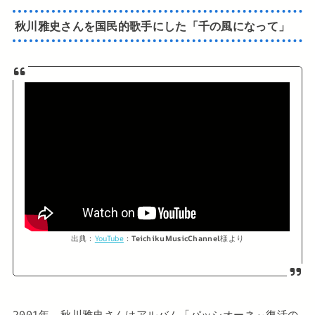
秋川雅史さんを国民的歌手にした「千の風になって」
出典：
YouTube
：
TeichikuMusicChannel
様より
2001年、秋川雅史さんはアルバム「パッシオーネ～復活の