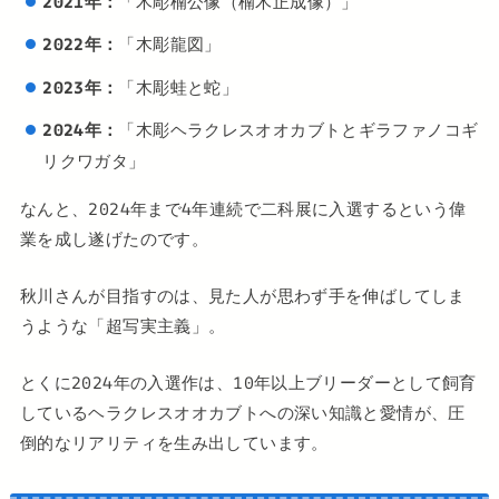
2021年：
「木彫楠公像（楠木正成像）」
2022年：
「木彫龍図」
2023年：
「木彫蛙と蛇」
2024年：
「木彫ヘラクレスオオカブトとギラファノコギ
リクワガタ」
なんと、2024年まで4年連続で二科展に入選するという偉
業を成し遂げたのです。
秋川さんが目指すのは、見た人が思わず手を伸ばしてしま
うような「超写実主義」。
とくに2024年の入選作は、10年以上ブリーダーとして飼育
しているヘラクレスオオカブトへの深い知識と愛情が、圧
倒的なリアリティを生み出しています。