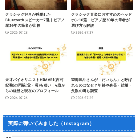
クラシック好きが感動した
クラシック音楽におすすめのヘッド
Bluetoothスピーカー7選｜ピアノ
ホン10選｜ピアノ歴30年の筆者が
歴30年の筆者が比較
選び方も解説
2026.07.28
2026.07.27
天才バイオリニストHIMARI(吉村
望海風斗さんが「だいもん」と呼ば
妃鞠)の両親(父・母)も凄い！4歳か
れるのはなぜ？年齢や身長・結婚・
らの経歴と現在のプロフィール
父親の噂も調査
2026.07.26
2026.07.20
実際に弾いてみました（Instagram）