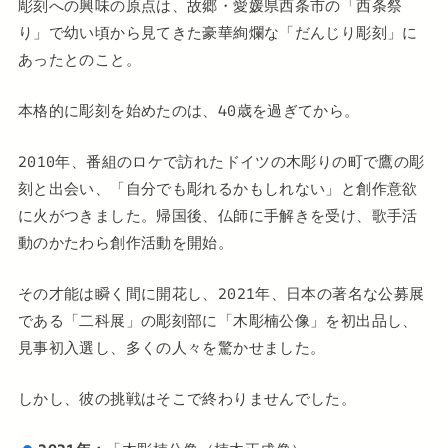
彫刻への興味の原点は、故郷・愛媛県西条市の「西条祭
り」で幼い頃から見てきた豪華絢爛な「だんじり彫刻」に
あったとのこと。
本格的に彫刻を始めたのは、40歳を過ぎてから。
2010年、番組のロケで訪れたドイツの木彫りの町で鷹の彫
刻と出会い、「自分でも彫れるかもしれない」と創作意欲
に火がつきました。帰国後、仏師に手解きを受け、歌手活
動のかたわら創作活動を開始。
その才能は瞬く間に開花し、2021年、日本の著名な公募展
である「二科展」の彫刻部に「木彫楠公像」を初出品し、
見事初入選し、多くの人々を驚かせました。
しかし、彼の挑戦はそこで終わりませんでした。