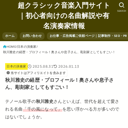
超クラシック音楽入門サイト
SEARCH
｜初心者向けの名曲解説や有
名演奏家情報
ホーム
お問い合わせ
お仕事・広告掲載ご依頼ページ｜記事制作・SEO・P
HOME
日本の演奏家
秋川雅史の経歴・プロフィール！奥さんや息子さん、彫刻家としてもすごい！
2025.08.31
2026.01.13
日本の演奏家
当サイトはアフィリエイトを含みます
秋川雅史の経歴・プロフィール！奥さんや息子さ
ん、彫刻家としてもすごい！
テノール歌手の
秋川雅史
さんといえば、世代を超えて愛さ
れる名曲
「千の風になって」
を思い浮かべる方が多いので
はないでしょうか。