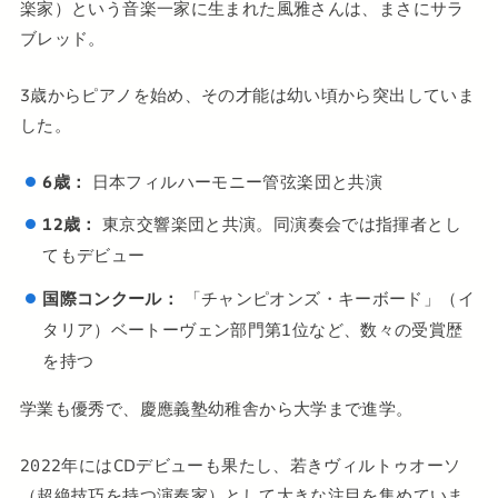
楽家）という音楽一家に生まれた風雅さんは、まさにサラ
ブレッド。
3歳からピアノを始め、その才能は幼い頃から突出していま
した。
6歳：
日本フィルハーモニー管弦楽団と共演
12歳：
東京交響楽団と共演。同演奏会では指揮者とし
てもデビュー
国際コンクール：
「チャンピオンズ・キーボード」（イ
タリア）ベートーヴェン部門第1位など、数々の受賞歴
を持つ
学業も優秀で、慶應義塾幼稚舎から大学まで進学。
2022年にはCDデビューも果たし、若きヴィルトゥオーソ
（超絶技巧を持つ演奏家）として大きな注目を集めていま