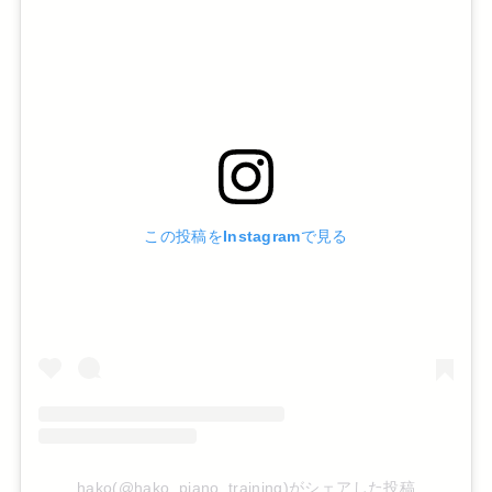
この投稿をInstagramで見る
hako(@hako_piano_training)がシェアした投稿