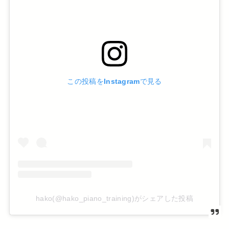
この投稿をInstagramで見る
hako(@hako_piano_training)がシェアした投稿