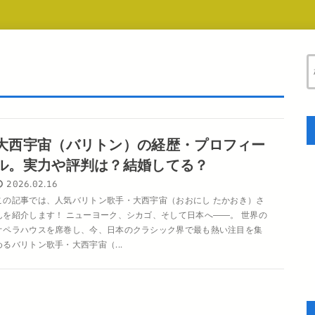
大西宇宙（バリトン）の経歴・プロフィー
ル。実力や評判は？結婚してる？
2026.02.16
この記事では、人気バリトン歌手・大西宇宙（おおにし たかおき）さ
んを紹介します！ ニューヨーク、シカゴ、そして日本へ――。 世界の
オペラハウスを席巻し、今、日本のクラシック界で最も熱い注目を集
めるバリトン歌手・大西宇宙（...