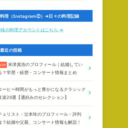
料理（Instagram②）➔日々の料理記録
趣味の料理アカウントはこちら ➔
最近の投稿
米津真浩のプロフィール｜結婚してい
る？学歴・経歴・コンサート情報まとめ
コーヒー時間がもっと豊かになるクラシック
音楽20選【通好みのセレクション】
チェリスト・辻本玲のプロフィール・評判
は？結婚や父親、コンサート情報も解説！