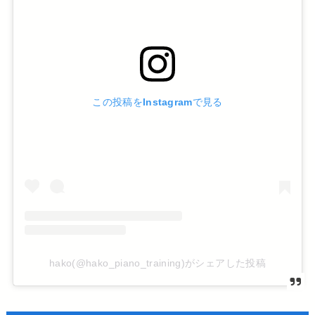
この投稿をInstagramで見る
hako(@hako_piano_training)がシェアした投稿