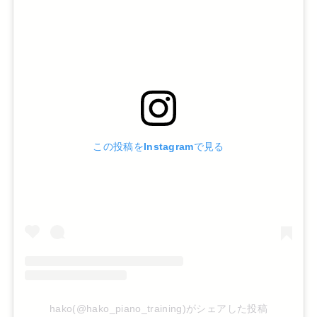
この投稿をInstagramで見る
hako(@hako_piano_training)がシェアした投稿