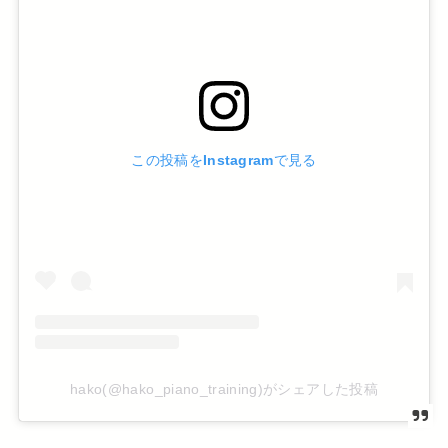
この投稿をInstagramで見る
hako(@hako_piano_training)がシェアした投稿