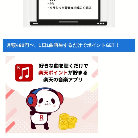
月額480円〜、1日1曲再生するだけでポイントGET！