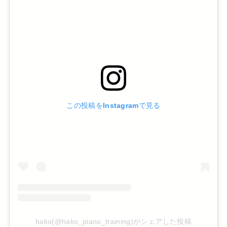
この投稿をInstagramで見る
hako(@hako_piano_training)がシェアした投稿